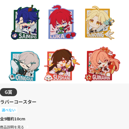
G賞
ラバーコースター
選べない
全9種
約10cm
商品説明を見る