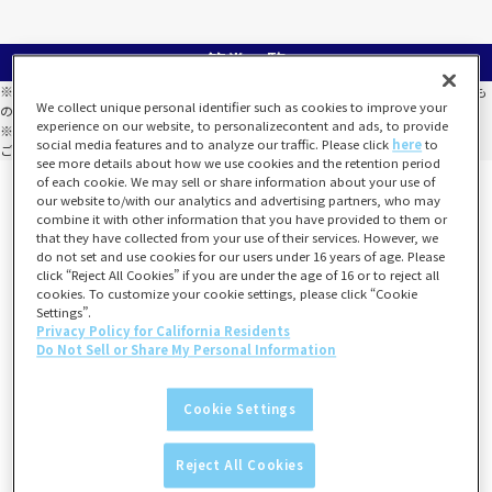
等賞一覧
※選べない等賞は、同一のくじ箱において必ずしも全種類が揃うことを保証するも
We collect unique personal identifier such as cookies to improve your
のではありません。
experience on our website, to personalizecontent and ads, to provide
※全種類数以上の数量が当たった場合でも、全種類が揃わないこともございます。
social media features and to analyze our traffic. Please click
here
to
ご了承のうえお買い求めください。
see more details about how we use cookies and the retention period
of each cookie. We may sell or share information about your use of
our website to/with our analytics and advertising partners, who may
combine it with other information that you have provided to them or
that they have collected from your use of their services. However, we
do not set and use cookies for our users under 16 years of age. Please
click “Reject All Cookies” if you are under the age of 16 or to reject all
cookies. To customize your cookie settings, please click “Cookie
Settings”.
Privacy Policy for California Residents
Do Not Sell or Share My Personal Information
Cookie Settings
Reject All Cookies