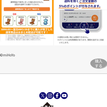
©miHoYo
購入
する