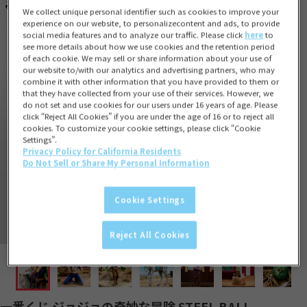
We collect unique personal identifier such as cookies to improve your
experience on our website, to personalizecontent and ads, to provide
social media features and to analyze our traffic. Please click
here
to
see more details about how we use cookies and the retention period
of each cookie. We may sell or share information about your use of
our website to/with our analytics and advertising partners, who may
combine it with other information that you have provided to them or
that they have collected from your use of their services. However, we
do not set and use cookies for our users under 16 years of age. Please
click “Reject All Cookies” if you are under the age of 16 or to reject all
cookies. To customize your cookie settings, please click “Cookie
Settings”.
Privacy Policy for California Residents
Do Not Sell or Share My Personal Information
Cookie Settings
Reject All Cookies
一番くじ ジョジョの奇妙な冒険 STEEL BALL