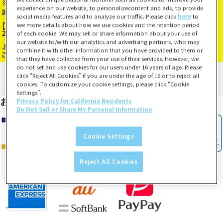
experience on our website, to personalizecontent and ads, to provide
social media features and to analyze our traffic. Please click
here
to
see more details about how we use cookies and the retention period
of each cookie. We may sell or share information about your use of
our website to/with our analytics and advertising partners, who may
combine it with other information that you have provided to them or
that they have collected from your use of their services. However, we
do not set and use cookies for our users under 16 years of age. Please
click “Reject All Cookies” if you are under the age of 16 or to reject all
cookies. To customize your cookie settings, please click “Cookie
Settings”.
お支払い方法
Privacy Policy for California Residents
Do Not Sell or Share My Personal Information
Cookie Settings
Reject All Cookies