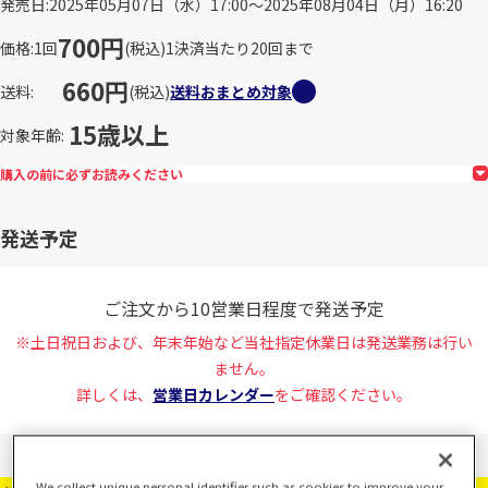
発売日
2025年05月07日（水）17:00～2025年08月04日（月）16:20
700円
価格
1回
(税込)
1決済当たり20回まで
660円
送料
(税込)
送料おまとめ対象
15歳以上
対象年齢
購入の前に必ずお読みください
発送予定
ご注文から10営業日程度で発送予定
※土日祝日および、年末年始など当社指定休業日は発送業務は行い
ません。
詳しくは、
営業日カレンダー
をご確認ください。
We collect unique personal identifier such as cookies to improve your