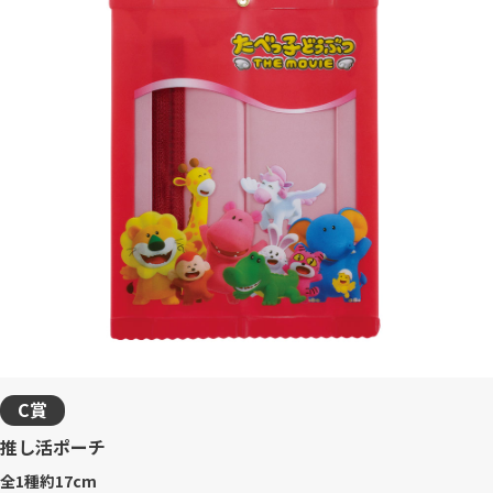
C賞
推し活ポーチ
全1種
約17cm