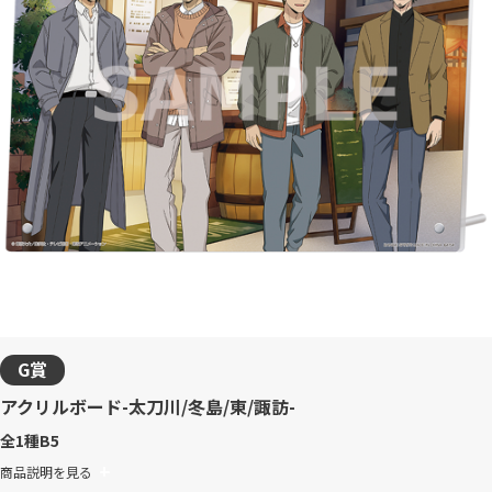
G賞
アクリルボード-太刀川/冬島/東/諏訪-
全1種
B5
商品説明を見る