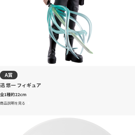
A賞
迅 悠一 フィギュア
全1種
約22cm
商品説明を見る