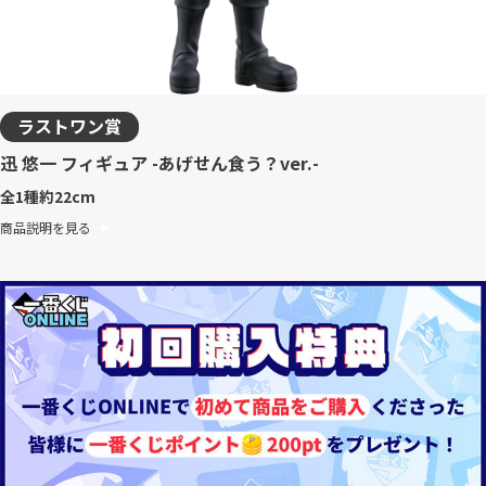
ラストワン賞
迅 悠一 フィギュア -あげせん食う？ver.-
全1種
約22cm
商品説明を見る