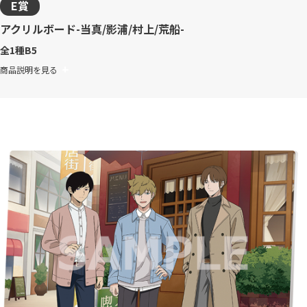
E賞
アクリルボード-当真/影浦/村上/荒船-
全1種
B5
商品説明を見る