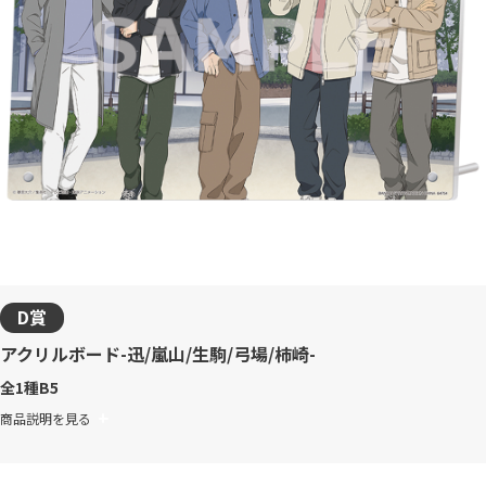
D賞
アクリルボード-迅/嵐山/生駒/弓場/柿崎-
全1種
B5
商品説明を見る