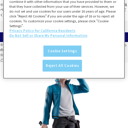
combine it with other information that you have provided to them or
※各種SNSなどからアクセスした場合、PayPay決済がご利用いただけません。該当
that they have collected from your use of their services. However, we
ページのURLをコピーしてブラウザ（safari、chromeなど）で再度ページを開いて
do not set and use cookies for our users under 16 years of age. Please
ください。
click “Reject All Cookies” if you are under the age of 16 or to reject all
cookies. To customize your cookie settings, please click “Cookie
Settings”.
Privacy Policy for California Residents
等賞一覧
Do Not Sell or Share My Personal Information
※選べない等賞は、同一のくじ箱において必ずしも全種類が揃うことを保証するも
のではありません。
Cookie Settings
※全種類数以上の数量が当たった場合でも、全種類が揃わないこともございます。
ご了承のうえお買い求めください。
Reject All Cookies