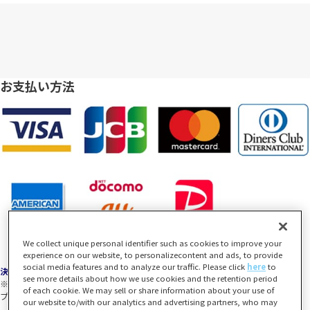
お支払い方法
We collect unique personal identifier such as cookies to improve your
experience on our website, to personalizecontent and ads, to provide
social media features and to analyze our traffic. Please click
here
to
決済について
see more details about how we use cookies and the retention period
※「一番くじONLINE」旧サイトとは利用可能なお支払い方法が異なります。
of each cookie. We may sell or share information about your use of
プレバンPay、メルペイはご利用いただけません。
our website to/with our analytics and advertising partners, who may