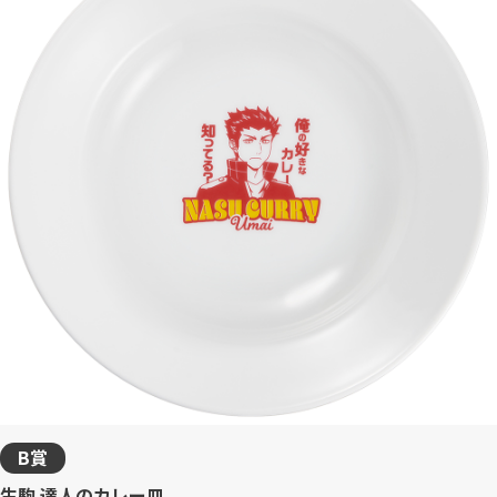
B賞
生駒 達人のカレー皿