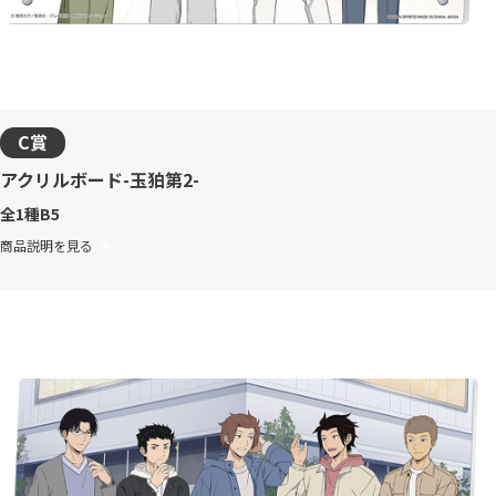
C賞
アクリルボード-玉狛第2-
全1種
B5
商品説明を見る