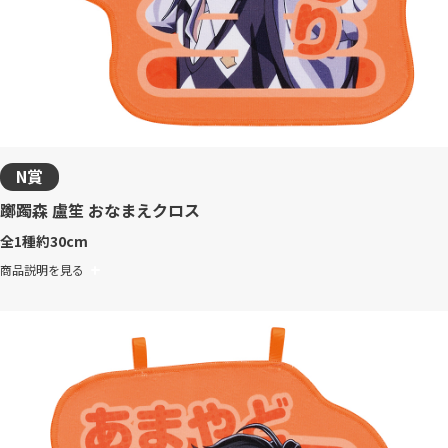
N賞
躑躅森 盧笙 おなまえクロス
全1種
約30cm
商品説明を見る