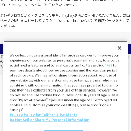
プレバンPay、メルペイはご利用いただけません。
※各種SNSなどからアクセスした場合、PayPay決済がご利用いただけません。該当
ページのURLをコピーしてブラウザ（safari、chromeなど）で再度ページを開いて
ください。
等賞一覧
We collect unique personal identifier such as cookies to improve your
※選べない等賞は、同一のくじ箱において必ずしも全種類が揃うことを保証するも
experience on our website, to personalizecontent and ads, to provide
のではありません。
social media features and to analyze our traffic. Please click
here
to
※全種類数以上の数量が当たった場合でも、全種類が揃わないこともございます。
see more details about how we use cookies and the retention period
ご了承のうえお買い求めください。
of each cookie. We may sell or share information about your use of
our website to/with our analytics and advertising partners, who may
combine it with other information that you have provided to them or
that they have collected from your use of their services. However, we
do not set and use cookies for our users under 16 years of age. Please
click “Reject All Cookies” if you are under the age of 16 or to reject all
cookies. To customize your cookie settings, please click “Cookie
Settings”.
Privacy Policy for California Residents
Do Not Sell or Share My Personal Information