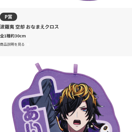
P賞
波羅夷 空却 おなまえクロス
全1種
約30cm
商品説明を見る