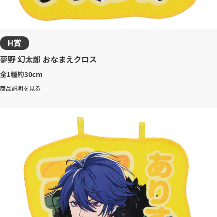
H賞
夢野 幻太郎 おなまえクロス
全1種
約30cm
商品説明を見る