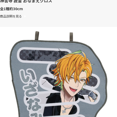
神宮寺 寂雷 おなまえクロス
全1種
約30cm
商品説明を見る