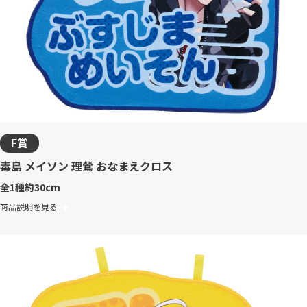
F賞
毒島 メイソン 理鶯 おなまえクロス
全1種
約30cm
商品説明を見る