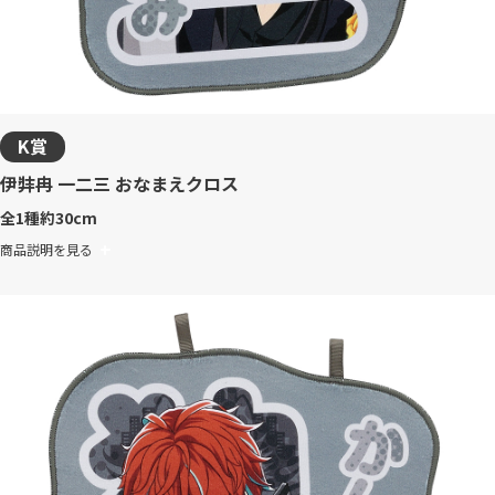
K賞
伊弉冉 一二三 おなまえクロス
全1種
約30cm
商品説明を見る