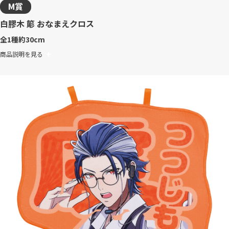
M賞
白膠木 簓 おなまえクロス
全1種
約30cm
商品説明を見る