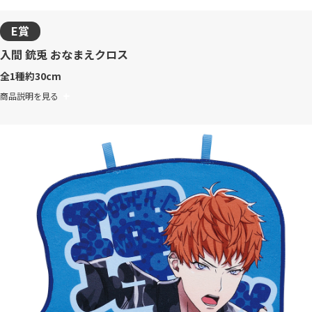
E賞
入間 銃兎 おなまえクロス
全1種
約30cm
商品説明を見る