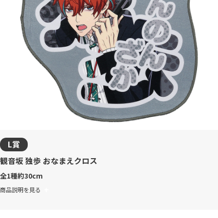
L賞
観音坂 独歩 おなまえクロス
全1種
約30cm
商品説明を見る