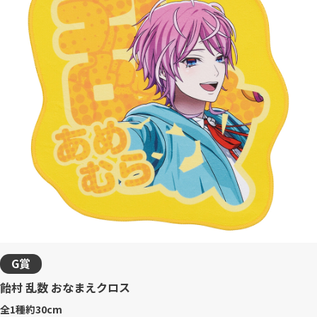
G賞
飴村 乱数 おなまえクロス
全1種
約30cm