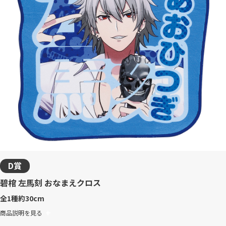
D賞
碧棺 左馬刻 おなまえクロス
全1種
約30cm
商品説明を見る