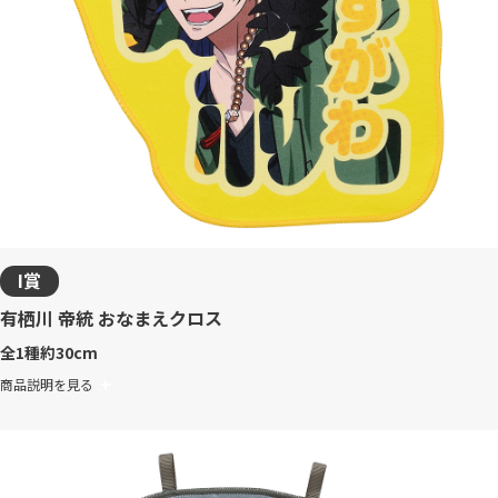
I賞
有栖川 帝統 おなまえクロス
全1種
約30cm
商品説明を見る