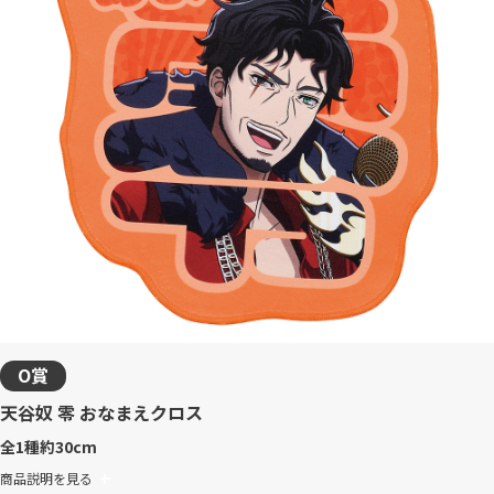
O賞
天谷奴 零 おなまえクロス
全1種
約30cm
商品説明を見る