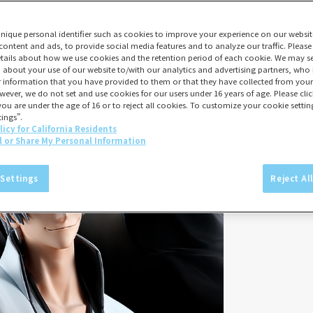
unique personal identifier such as cookies to improve your experience on our websit
content and ads, to provide social media features and to analyze our traffic. Please
tails about how we use cookies and the retention period of each cookie. We may sel
 about your use of our website to/with our analytics and advertising partners, w
er information that you have provided to them or that they have collected from your 
wever, we do not set and use cookies for our users under 16 years of age. Please click
you are under the age of 16 or to reject all cookies. To customize your cookie setting
ings”.
licy for California Residents
l or Share My Personal Information
 Settings
Reject Al