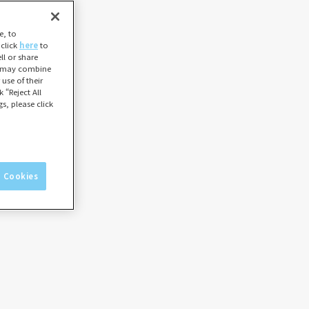
e, to
 click
here
to
l or share
ho may combine
use of their
 “Reject All
s, please click
l Cookies