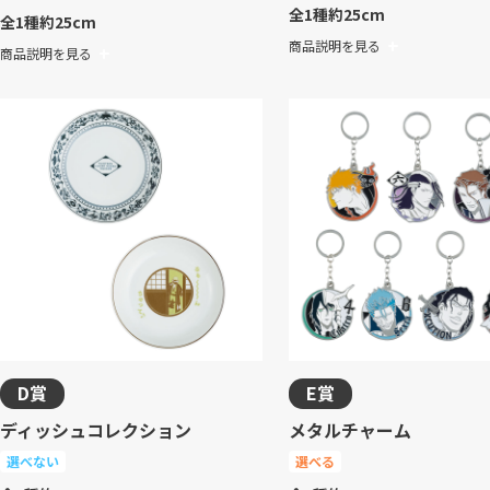
全1種
約25cm
全1種
約25cm
商品説明を見る
商品説明を見る
D賞
E賞
ディッシュコレクション
メタルチャーム
選べない
選べる