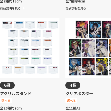
全2種
約19cm
全7種
約4cm
商品説明を見る
商品説明を見る
G賞
H賞
アクリルスタンド
クリアポスター
選べる
選べる
全26種
約7cm
全11種
A3