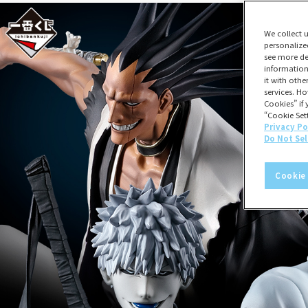
We collect 
personalize
see more de
information
it with oth
services. Ho
Cookies” if 
“Cookie Sett
Privacy Po
Do Not Sel
Cookie