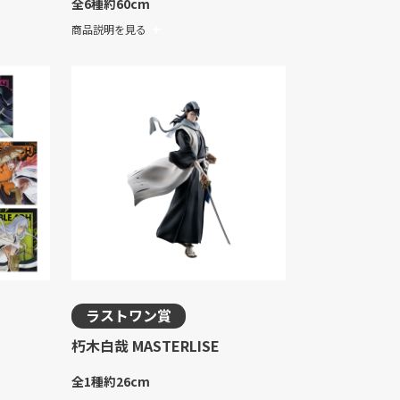
全6種
約60cm
商品説明を見る
ラストワン賞
朽木白哉 MASTERLISE
全1種
約26cm