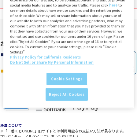
social media features and to analyze our traffic. Please click
here
to
see more details about how we use cookies and the retention period
of each cookie. We may sell or share information about your use of
our website to/with our analytics and advertising partners, who may
combine it with other information that you have provided to them or
that they have collected from your use of their services. However, we
do not set and use cookies for our users under 16 years of age. Please
click “Reject All Cookies” if you are under the age of 16 or to reject all
お支払い方法
cookies. To customize your cookie settings, please click “Cookie
Settings”.
Privacy Policy for California Residents
Do Not Sell or Share My Personal Information
Cookie Settings
Reject All Cookies
決済について
※「一番くじONLINE」旧サイトとは利用可能なお支払い方法が異なります。
プレバンPay、メルペイはご利用いただけません。