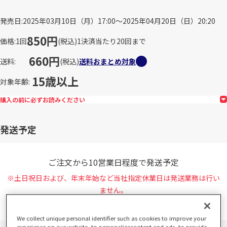
発売日
2025年03月10日（月）17:00～2025年04月20日（日）20:20
850円
価格
1回
(税込)
1決済当たり20回まで
660円
送料
(税込)
送料おまとめ対象
15歳以上
対象年齢
購入の前に必ずお読みください
発送予定
ご注文から10営業日程度で発送予定
※土日祝日および、年末年始など当社指定休業日は発送業務は行い
ません。
詳しくは、
営業日カレンダー
をご確認ください。
We collect unique personal identifier such as cookies to improve your
experience on our website, to personalizecontent and ads, to provide