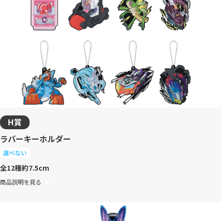
H賞
ラバーキーホルダー
選べない
全12種
約7.5cm
商品説明を見る