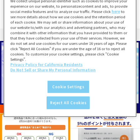
We collect unique personal identifier such as cookies to improve your
※土日祝日および、年末年始など当社指定休業日は発送業務は行い
experience on our website, to personalizecontent and ads, to provide
ません。
social media features and to analyze our traffic. Please click
here
to
詳しくは、
営業日カレンダー
をご確認ください。
see more details about how we use cookies and the retention period
of each cookie. We may sell or share information about your use of
our website to/with our analytics and advertising partners, who may
combine it with other information that you have provided to them or
that they have collected from your use of their services. However, we
do not set and use cookies for our users under 16 years of age. Please
click “Reject All Cookies” if you are under the age of 16 or to reject all
cookies. To customize your cookie settings, please click “Cookie
Settings”.
Privacy Policy for California Residents
Do Not Sell or Share My Personal Information
Cookie Settings
Reject All Cookies