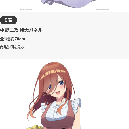
B賞
中野二乃 特大パネル
全1種
約78cm
商品説明を見る