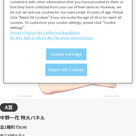
combine it with other information that you have provided to them or
that they have collected from your use of their services. However, we
do not set and use cookies for our users under 16 years of age. Please
click “Reject All Cookies” if you are under the age of 16 or to reject all
cookies. To customize your cookie settings, please click “Cookie
Settings”.
Privacy Policy for California Residents
Do Not Sell or Share My Personal Information
Cookie Settings
Reject All Cookies
A賞
中野一花 特大パネル
全1種
約73cm
商品説明を見る