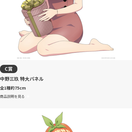
C賞
中野三玖 特大パネル
全1種
約75cm
商品説明を見る