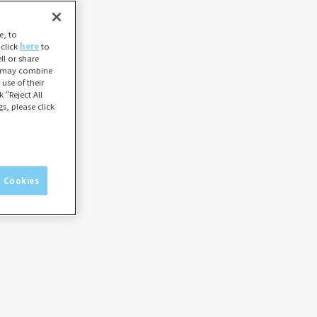
e, to
 click
here
to
l or share
ho may combine
use of their
 “Reject All
s, please click
l Cookies