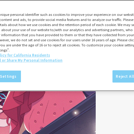
unique personal identifier such as cookies to improve your experience on our websit
content and ads, to provide social media features and to analyze our traffic. Please
tails about how we use cookies and the retention period of each cookie. We may sel
 about your use of our website to/with our analytics and advertising partners, w
er information that you have provided to them or that they have collected from your 
wever, we do not set and use cookies for our users under 16 years of age. Please click
you are under the age of 16 or to reject all cookies. To customize your cookie setting
ings”.
licy for California Residents
l or Share My Personal Information
 Settings
Reject Al