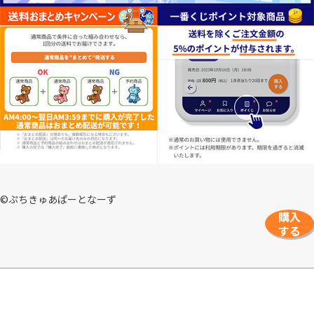
©ぷちきゅあぱーとなーず
購入
する