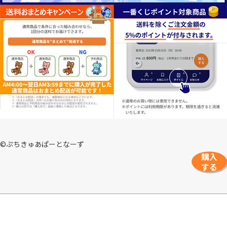
©ぷちきゅあぱーとなーず
購入
する