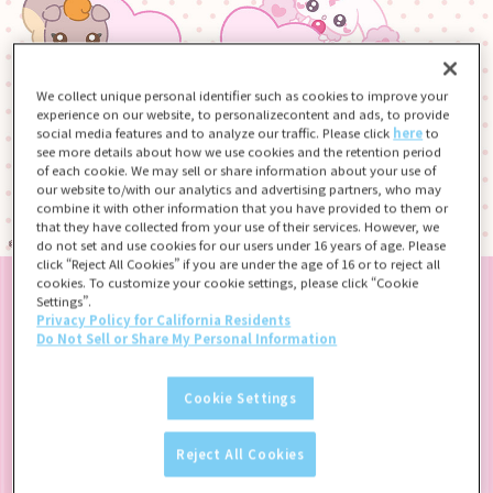
We collect unique personal identifier such as cookies to improve your
experience on our website, to personalizecontent and ads, to provide
social media features and to analyze our traffic. Please click
here
to
see more details about how we use cookies and the retention period
of each cookie. We may sell or share information about your use of
our website to/with our analytics and advertising partners, who may
combine it with other information that you have provided to them or
that they have collected from your use of their services. However, we
do not set and use cookies for our users under 16 years of age. Please
click “Reject All Cookies” if you are under the age of 16 or to reject all
cookies. To customize your cookie settings, please click “Cookie
Settings”.
Privacy Policy for California Residents
Do Not Sell or Share My Personal Information
Cookie Settings
Reject All Cookies