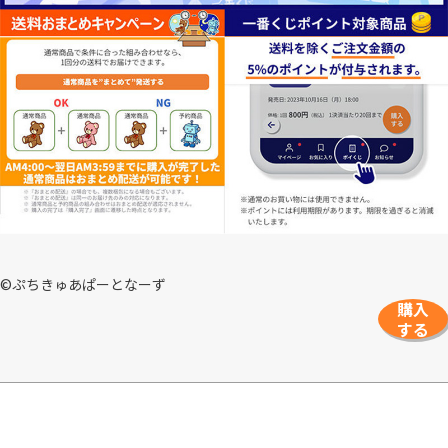
©ぷちきゅあぱーとなーず
購入
する