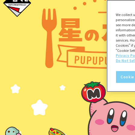
We collect 
personalize
see more de
information
it with oth
services. Ho
Cookies” if 
“Cookie Sett
Privacy Po
Do Not Sel
Cookie