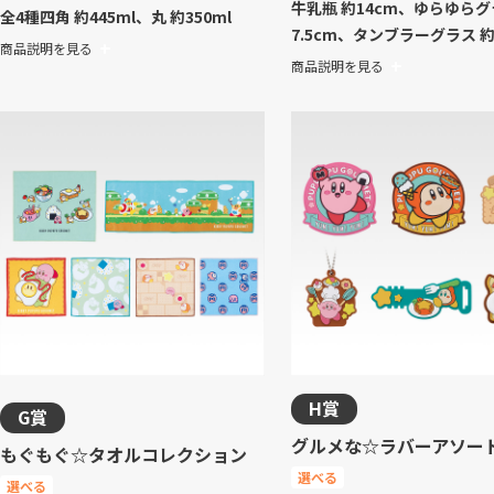
牛乳瓶 約14cm、ゆらゆらグ
全4種
四角 約445ml、丸 約350ml
7.5cm、タンブラーグラス 約7
商品説明を見る
商品説明を見る
H賞
G賞
グルメな☆ラバーアソー
もぐもぐ☆タオルコレクション
選べる
選べる