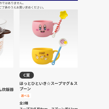
のではありません。
ご了承のうえお買い求めください。
C賞
ほっとひといき☆スープマグ＆ス
プーン
ん炊飯器
選べる
全2種
スープマグ 約9cm、スプーン 約12cm