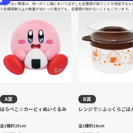
※選べない等賞は、同一のくじ箱において必ずしも全種類が揃うことを保証するも
※全種類数以上の数量が当たった場合でも、全種類が揃わないこともございます。
A賞
B賞
はらぺこ☆カービィぬいぐるみ
レンジで☆ふっくらごは
全1種
約25cm
全1種
約16cm