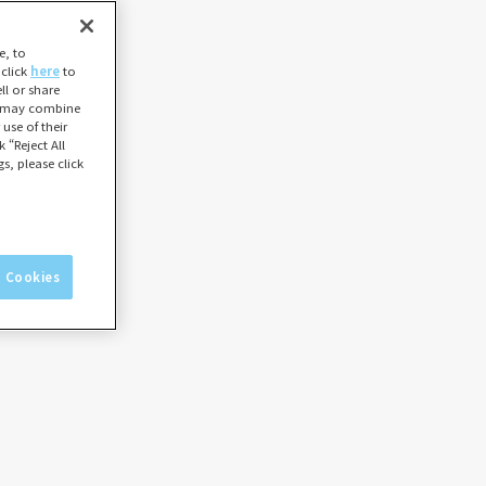
e, to
 click
here
to
l or share
ho may combine
use of their
 “Reject All
s, please click
l Cookies