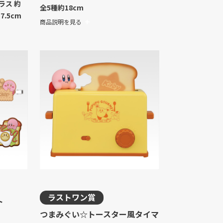
ラス 約
全5種
約18cm
.5cm
商品説明を見る
ラストワン賞
ト
つまみぐい☆トースター風タイマ