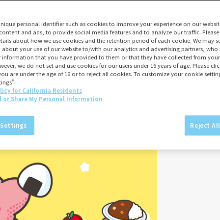
unique personal identifier such as cookies to improve your experience on our websit
content and ads, to provide social media features and to analyze our traffic. Please
tails about how we use cookies and the retention period of each cookie. We may sel
 about your use of our website to/with our analytics and advertising partners, w
er information that you have provided to them or that they have collected from your 
wever, we do not set and use cookies for our users under 16 years of age. Please click
you are under the age of 16 or to reject all cookies. To customize your cookie setting
ings”.
licy for California Residents
l or Share My Personal Information
 Settings
Reject Al