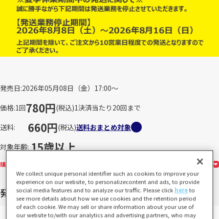
発売日
2026年05月08日（金）17:00～
780円
価格
1回
(税込)
1決済当たり20回まで
660円
送料
(税込)
送料おまとめ対象
15歳以上
対象年齢
購入の前に必ずお読みください
We collect unique personal identifier such as cookies to improve your
experience on our website, to personalizecontent and ads, to provide
social media features and to analyze our traffic. Please click
here
to
発送予定
see more details about how we use cookies and the retention period
of each cookie. We may sell or share information about your use of
our website to/with our analytics and advertising partners, who may