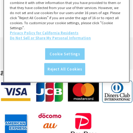
ご注文から10営業日程度で発送予定
combine it with other information that you have provided to them or
that they have collected from your use of their services. However, we
※土日祝日および、年末年始など当社指定休業日は発送業務は行い
do not set and use cookies for our users under 16 years of age. Please
click “Reject All Cookies” if you are under the age of 16 or to reject all
ません。
cookies. To customize your cookie settings, please click “Cookie
詳しくは、
営業日カレンダー
をご確認ください。
Settings”.
Privacy Policy for California Residents
Do Not Sell or Share My Personal Information
Cookie Settings
Reject All Cookies
お支払い方法