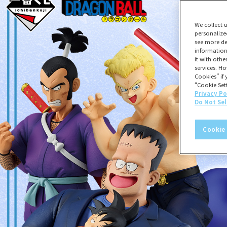
We collect 
personalize
see more de
information
it with oth
services. Ho
Cookies” if 
“Cookie Sett
Privacy Po
Do Not Sel
Cookie