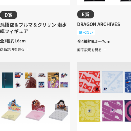
E賞
D賞
DRAGON ARCHIVES
孫悟空＆ブルマ＆クリリン 潜水
艇フィギュア
選べない
全1種
約16cm
全4種
約6.5～7cm
商品説明を見る
商品説明を見る