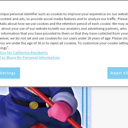
unique personal identifier such as cookies to improve your experience on our websit
content and ads, to provide social media features and to analyze our traffic. Please
tails about how we use cookies and the retention period of each cookie. We may sel
 about your use of our website to/with our analytics and advertising partners, w
er information that you have provided to them or that they have collected from your 
wever, we do not set and use cookies for our users under 16 years of age. Please click
you are under the age of 16 or to reject all cookies. To customize your cookie setting
ings”.
licy for California Residents
l or Share My Personal Information
 Settings
Reject Al