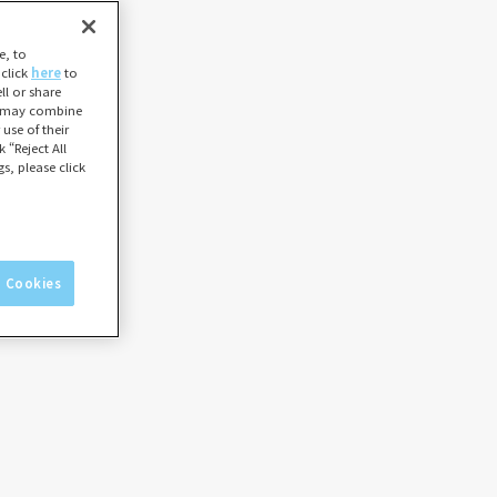
e, to
 click
here
to
l or share
ho may combine
use of their
 “Reject All
s, please click
l Cookies