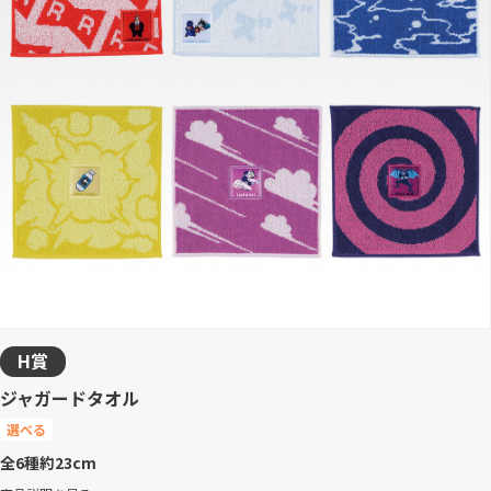
H賞
ジャガードタオル
選べる
全6種
約23cm