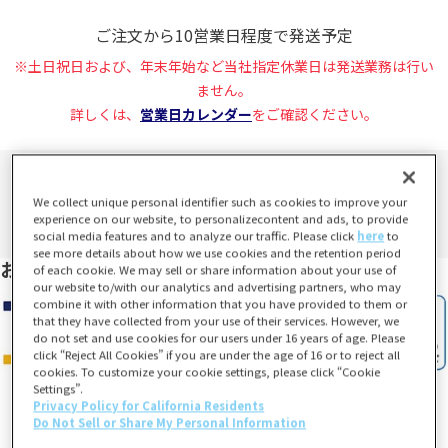
ご注文から10営業日程度で発送予定
※土日祝日および、年末年始など当社指定休業日は発送業務は行い
ません。
詳しくは、
営業日カレンダー
をご確認ください。
We collect unique personal identifier such as cookies to improve your
experience on our website, to personalizecontent and ads, to provide
social media features and to analyze our traffic. Please click
here
to
see more details about how we use cookies and the retention period
お支払い方法
of each cookie. We may sell or share information about your use of
our website to/with our analytics and advertising partners, who may
combine it with other information that you have provided to them or
that they have collected from your use of their services. However, we
do not set and use cookies for our users under 16 years of age. Please
click “Reject All Cookies” if you are under the age of 16 or to reject all
cookies. To customize your cookie settings, please click “Cookie
Settings”.
Privacy Policy for California Residents
Do Not Sell or Share My Personal Information