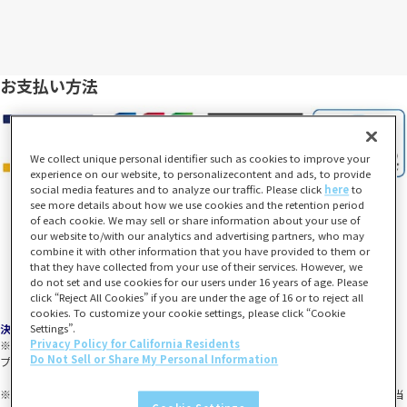
お支払い方法
We collect unique personal identifier such as cookies to improve your
experience on our website, to personalizecontent and ads, to provide
social media features and to analyze our traffic. Please click
here
to
see more details about how we use cookies and the retention period
of each cookie. We may sell or share information about your use of
our website to/with our analytics and advertising partners, who may
combine it with other information that you have provided to them or
that they have collected from your use of their services. However, we
do not set and use cookies for our users under 16 years of age. Please
click “Reject All Cookies” if you are under the age of 16 or to reject all
cookies. To customize your cookie settings, please click “Cookie
Settings”.
決済について
Privacy Policy for California Residents
※「一番くじONLINE」旧サイトとは利用可能なお支払い方法が異なります。
Do Not Sell or Share My Personal Information
プレバンPay、メルペイはご利用いただけません。
※各種SNSなどからアクセスした場合、PayPay決済がご利用いただけません。該当