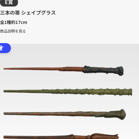
E賞
三本の箒 シェイプグラス
全1種
約17cm
商品説明を見る