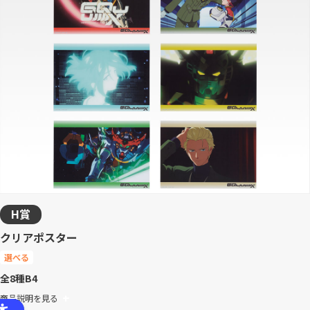
H賞
クリアポスター
選べる
全8種
B4
商品説明を見る