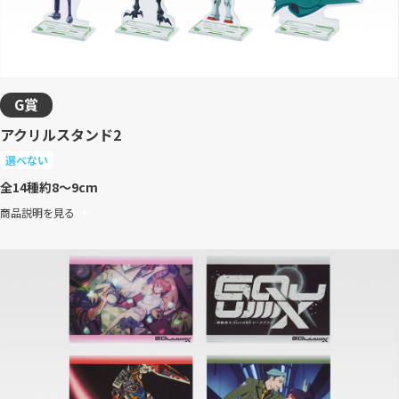
G賞
アクリルスタンド2
選べない
全14種
約8～9cm
商品説明を見る