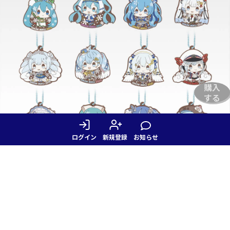
購入
する
ログイン
新規登録
お知らせ
R賞
雪ミクオールスターズ ラバーチャーム
選べない
全16種
約4.5～7cm
商品説明を見る