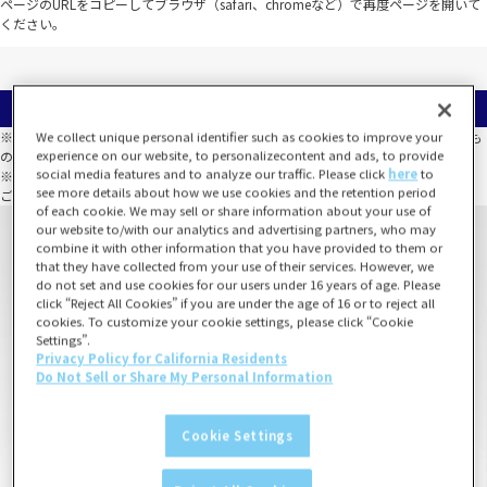
ページのURLをコピーしてブラウザ（safari、chromeなど）で再度ページを開いて
ください。
等賞一覧
※選べない等賞は、同一のくじ箱において必ずしも全種類が揃うことを保証するも
We collect unique personal identifier such as cookies to improve your
experience on our website, to personalizecontent and ads, to provide
のではありません。
social media features and to analyze our traffic. Please click
here
to
※全種類数以上の数量が当たった場合でも、全種類が揃わないこともございます。
see more details about how we use cookies and the retention period
ご了承のうえお買い求めください。
of each cookie. We may sell or share information about your use of
our website to/with our analytics and advertising partners, who may
combine it with other information that you have provided to them or
that they have collected from your use of their services. However, we
do not set and use cookies for our users under 16 years of age. Please
click “Reject All Cookies” if you are under the age of 16 or to reject all
cookies. To customize your cookie settings, please click “Cookie
Settings”.
Privacy Policy for California Residents
Do Not Sell or Share My Personal Information
Cookie Settings