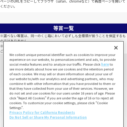
ページのURLをコピーしてブラウザ（safari、chromeなど）で再度ページを開いて
ください。
等賞一覧
※選べない等賞は、同一のくじ箱において必ずしも全種類が揃うことを保証するも
のではありません。
※全種類数以上の数量が当たった場合でも、全種類が揃わないこともございます。
ご了承のうえお買い求めください。
We collect unique personal identifier such as cookies to improve your
experience on our website, to personalizecontent and ads, to provide
social media features and to analyze our traffic. Please click
here
to
see more details about how we use cookies and the retention period
of each cookie. We may sell or share information about your use of
our website to/with our analytics and advertising partners, who may
combine it with other information that you have provided to them or
that they have collected from your use of their services. However, we
do not set and use cookies for our users under 16 years of age. Please
click “Reject All Cookies” if you are under the age of 16 or to reject all
cookies. To customize your cookie settings, please click “Cookie
Settings”.
Privacy Policy for California Residents
Do Not Sell or Share My Personal Information