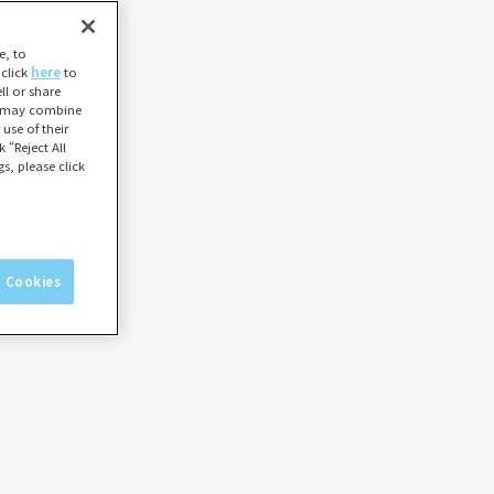
e, to
 click
here
to
l or share
ho may combine
use of their
 “Reject All
s, please click
l Cookies