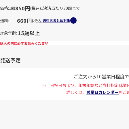
850円
価格
1回
(税込)
1決済当たり30回まで
660円
送料
(税込)
送料おまとめ対象
15歳以上
対象年齢
購入の前に必ずお読みください
発送予定
ご注文から10営業日程度
※土日祝日および、年末年始など当社指定休業
詳しくは、
営業日カレンダー
をご