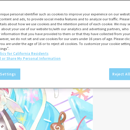
unique personal identifier such as cookies to improve your experience on our websit
content and ads, to provide social media features and to analyze our traffic. Please
tails about how we use cookies and the retention period of each cookie. We may sel
 about your use of our website to/with our analytics and advertising partners, w
er information that you have provided to them or that they have collected from your 
wever, we do not set and use cookies for our users under 16 years of age. Please click
you are under the age of 16 or to reject all cookies. To customize your cookie setting
ings”.
licy for California Residents
l or Share My Personal Information
 Settings
Reject Al