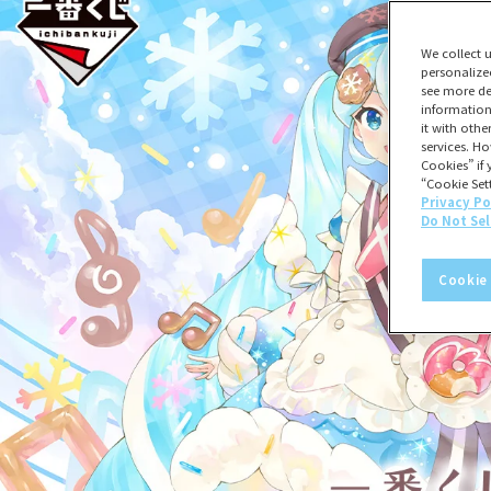
We collect 
personalize
see more de
information
it with oth
services. Ho
Cookies” if 
“Cookie Sett
Privacy Po
Do Not Sel
Cookie