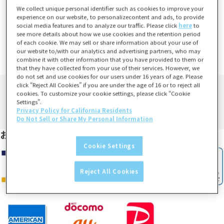
We collect unique personal identifier such as cookies to improve your
ご注文から10営業日程度で発送予定
experience on our website, to personalizecontent and ads, to provide
social media features and to analyze our traffic. Please click
here
to
※土日祝日および、年末年始など当社指定休業日は発送業務は行い
see more details about how we use cookies and the retention period
of each cookie. We may sell or share information about your use of
ません。
our website to/with our analytics and advertising partners, who may
詳しくは、
営業日カレンダー
をご確認ください。
combine it with other information that you have provided to them or
that they have collected from your use of their services. However, we
do not set and use cookies for our users under 16 years of age. Please
click “Reject All Cookies” if you are under the age of 16 or to reject all
cookies. To customize your cookie settings, please click “Cookie
Settings”.
Privacy Policy for California Residents
Do Not Sell or Share My Personal Information
お支払い方法
Cookie Settings
Reject All Cookies