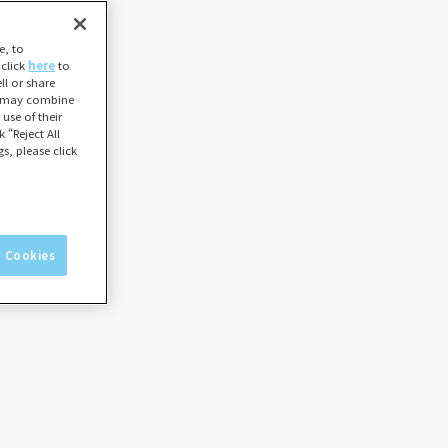
e, to
 click
here
to
l or share
ho may combine
use of their
 “Reject All
s, please click
l Cookies