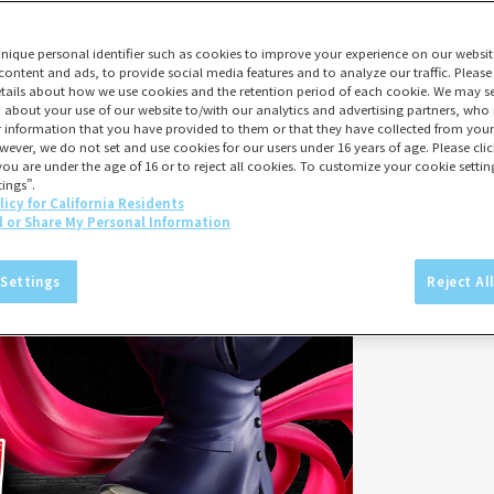
unique personal identifier such as cookies to improve your experience on our websit
content and ads, to provide social media features and to analyze our traffic. Please
tails about how we use cookies and the retention period of each cookie. We may sel
 about your use of our website to/with our analytics and advertising partners, w
er information that you have provided to them or that they have collected from your 
wever, we do not set and use cookies for our users under 16 years of age. Please click
you are under the age of 16 or to reject all cookies. To customize your cookie setting
ings”.
licy for California Residents
l or Share My Personal Information
 Settings
Reject Al