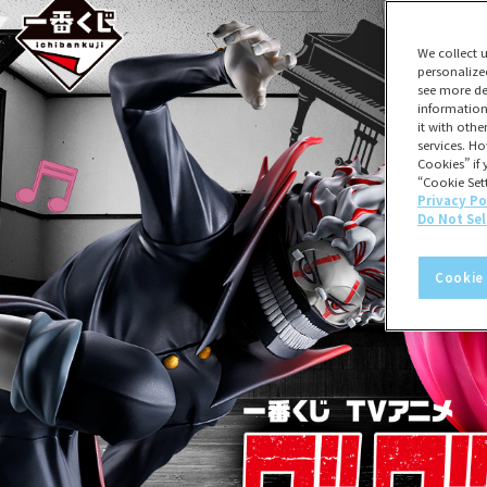
We collect 
personalize
see more de
information
it with oth
services. Ho
Cookies” if 
“Cookie Sett
Privacy Po
Do Not Sel
Cookie