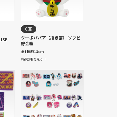
C賞
ターボババア（招き猫） ソフビ
ISE
貯金箱
全1種
約13cm
商品説明を見る