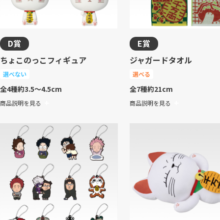
D賞
E賞
ちょこのっこフィギュア
ジャガードタオル
選べない
選べる
全4種
約3.5～4.5cm
全7種
約21cm
商品説明を見る
商品説明を見る