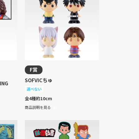
F賞
SOFVICちゅ
ING
選べない
全4種
約10cm
商品説明を見る