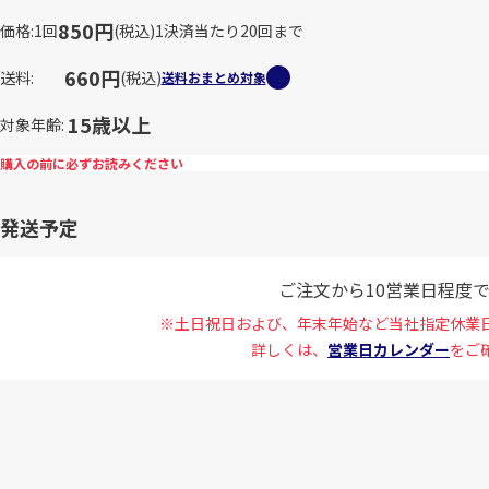
850円
価格
1回
(税込)
1決済当たり20回まで
660円
送料
(税込)
送料おまとめ対象
15歳以上
対象年齢
購入の前に必ずお読みください
発送予定
ご注文から10営業日程度
※土日祝日および、年末年始など当社指定休業
詳しくは、
営業日カレンダー
をご