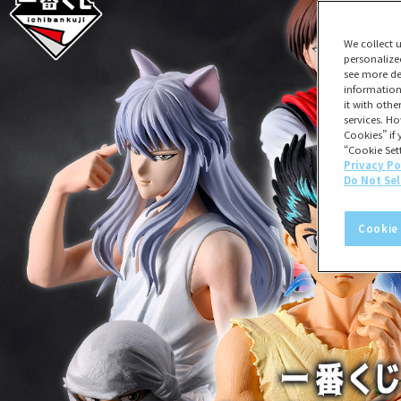
We collect 
personalize
see more de
information
it with oth
services. Ho
Cookies” if 
“Cookie Sett
Privacy Po
Do Not Sel
Cookie