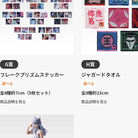
G賞
H賞
フレークプリズムステッカー
ジャガードタオル
選べる
選べる
全8種
約7cm（5枚セット）
全8種
約23cm
商品説明を見る
商品説明を見る