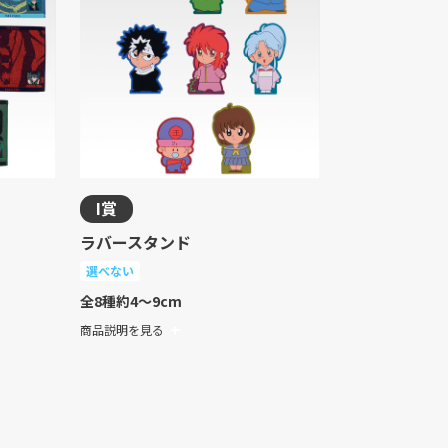
I賞
ラバースタンド
選べない
全8種
約4～9cm
商品説明を見る