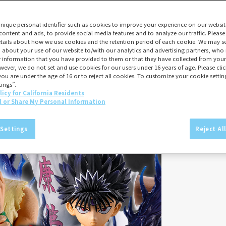
unique personal identifier such as cookies to improve your experience on our websit
content and ads, to provide social media features and to analyze our traffic. Please
tails about how we use cookies and the retention period of each cookie. We may sel
 about your use of our website to/with our analytics and advertising partners, w
er information that you have provided to them or that they have collected from your 
wever, we do not set and use cookies for our users under 16 years of age. Please click
you are under the age of 16 or to reject all cookies. To customize your cookie setting
ings”.
licy for California Residents
l or Share My Personal Information
 Settings
Reject Al