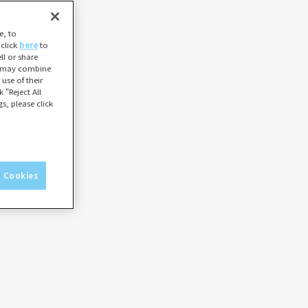
e, to
 click
here
to
l or share
ho may combine
use of their
 “Reject All
s, please click
l Cookies