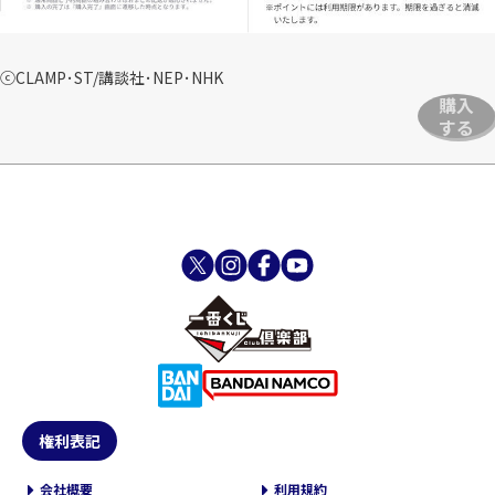
ⓒCLAMP･ST/講談社･NEP･NHK
購入
する
権利表記
会社概要
利用規約