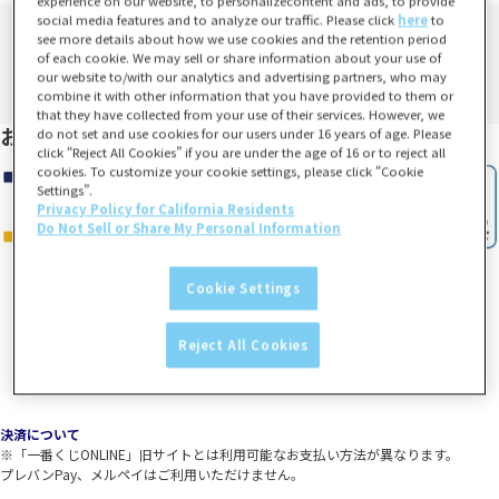
experience on our website, to personalizecontent and ads, to provide
social media features and to analyze our traffic. Please click
here
to
see more details about how we use cookies and the retention period
of each cookie. We may sell or share information about your use of
our website to/with our analytics and advertising partners, who may
combine it with other information that you have provided to them or
that they have collected from your use of their services. However, we
お支払い方法
do not set and use cookies for our users under 16 years of age. Please
click “Reject All Cookies” if you are under the age of 16 or to reject all
cookies. To customize your cookie settings, please click “Cookie
Settings”.
Privacy Policy for California Residents
Do Not Sell or Share My Personal Information
Cookie Settings
Reject All Cookies
決済について
※「一番くじONLINE」旧サイトとは利用可能なお支払い方法が異なります。
プレバンPay、メルペイはご利用いただけません。