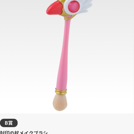
B賞
封印の杖メイクブラシ