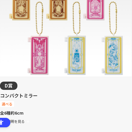
D賞
コンパクトミラー
選べる
全6種
約6cm
商品説明を見る