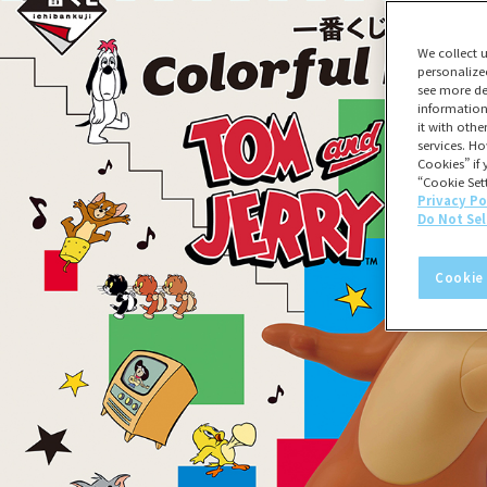
We collect 
personalize
see more de
information
it with oth
services. Ho
Cookies” if 
“Cookie Sett
Privacy Po
Do Not Sel
Cookie