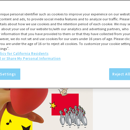
unique personal identifier such as cookies to improve your experience on our websit
content and ads, to provide social media features and to analyze our traffic. Please
tails about how we use cookies and the retention period of each cookie. We may sel
 about your use of our website to/with our analytics and advertising partners, w
er information that you have provided to them or that they have collected from your 
wever, we do not set and use cookies for our users under 16 years of age. Please click
you are under the age of 16 or to reject all cookies. To customize your cookie setting
ings”.
licy for California Residents
l or Share My Personal Information
 Settings
Reject Al