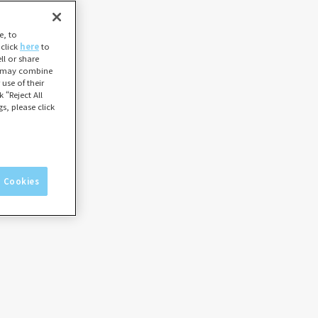
e, to
 click
here
to
l or share
ho may combine
use of their
 “Reject All
s, please click
l Cookies