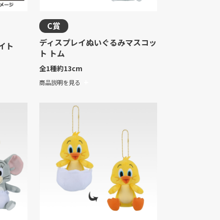
C賞
ディスプレイぬいぐるみマスコッ
イト
ト トム
全1種
約13cm
商品説明を見る