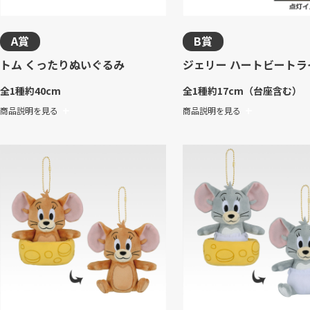
A賞
B賞
トム くったりぬいぐるみ
ジェリー ハートビートラ
全1種
約40cm
全1種
約17cm（台座含む）
商品説明を見る
商品説明を見る