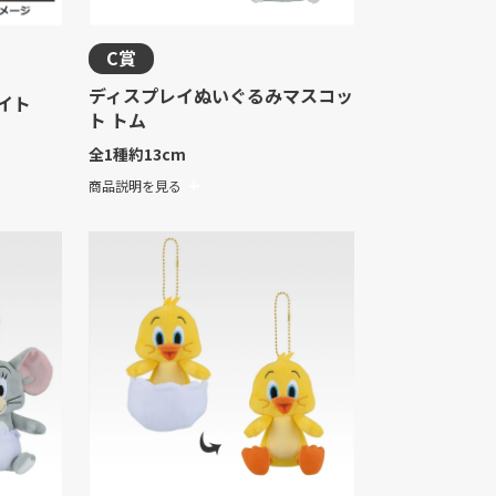
C賞
ディスプレイぬいぐるみマスコッ
イト
ト トム
全1種
約13cm
商品説明を見る