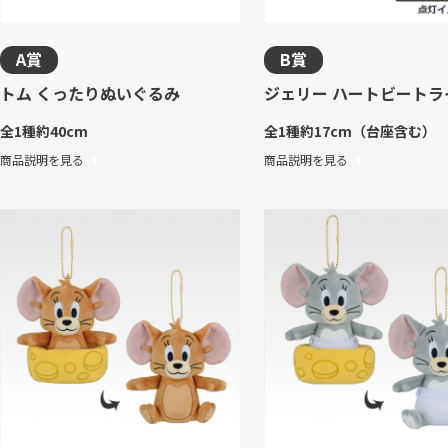
A賞
B賞
トム くったりぬいぐるみ
ジェリー ハートビートラ
全1種
約40cm
全1種
約17cm（台座含む）
商品説明を見る
商品説明を見る