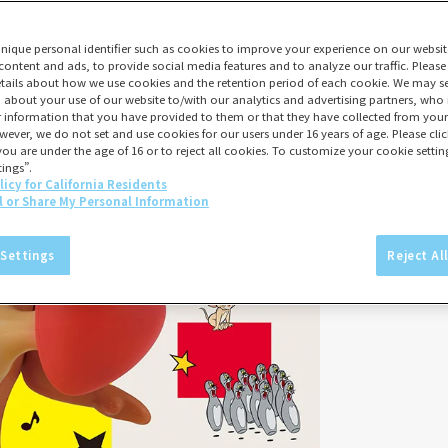
unique personal identifier such as cookies to improve your experience on our websit
content and ads, to provide social media features and to analyze our traffic. Please
tails about how we use cookies and the retention period of each cookie. We may sel
 about your use of our website to/with our analytics and advertising partners, w
er information that you have provided to them or that they have collected from your 
wever, we do not set and use cookies for our users under 16 years of age. Please click
you are under the age of 16 or to reject all cookies. To customize your cookie setting
ings”.
licy for California Residents
l or Share My Personal Information
 Settings
Reject Al