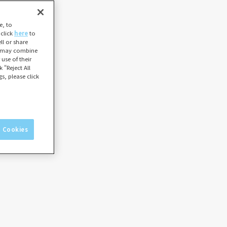
e, to
 click
here
to
l or share
ho may combine
use of their
 “Reject All
s, please click
l Cookies