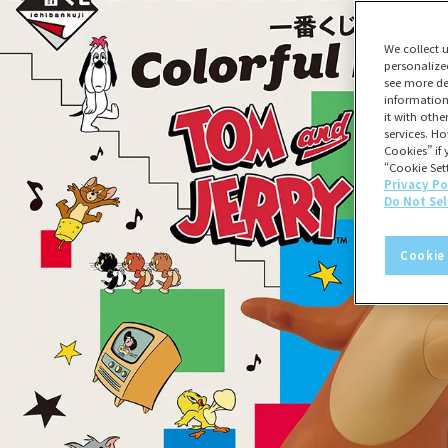
We collect 
personalize
see more de
information
it with oth
services. Ho
Cookies” if 
“Cookie Sett
Privacy Po
Do Not Sel
Cookie