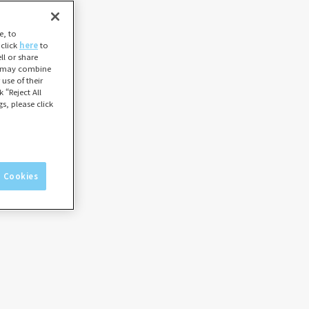
e, to
 click
here
to
l or share
ho may combine
use of their
 “Reject All
s, please click
l Cookies