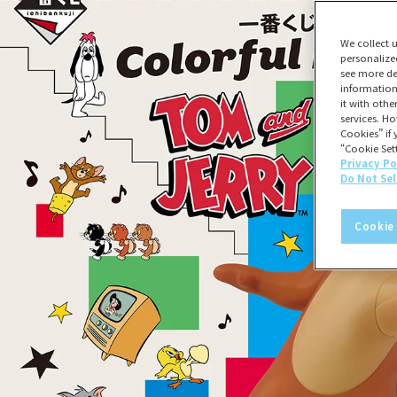
We collect 
personalize
see more de
information
it with oth
services. Ho
Cookies” if 
“Cookie Sett
Privacy Po
Do Not Sel
Cookie