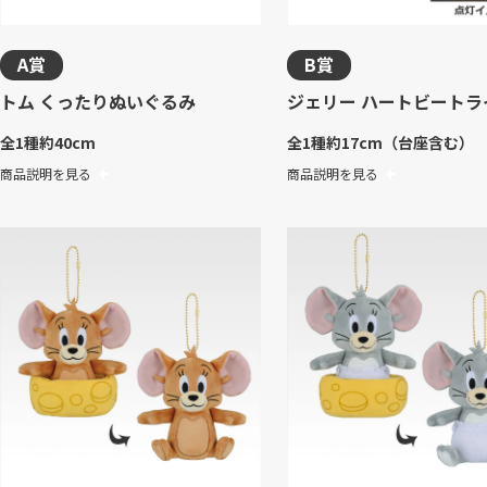
A賞
B賞
トム くったりぬいぐるみ
ジェリー ハートビートラ
全1種
約40cm
全1種
約17cm（台座含む）
商品説明を見る
商品説明を見る