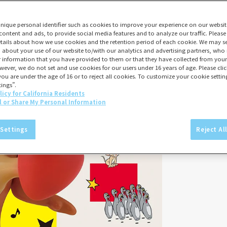
unique personal identifier such as cookies to improve your experience on our websit
content and ads, to provide social media features and to analyze our traffic. Please
tails about how we use cookies and the retention period of each cookie. We may sel
 about your use of our website to/with our analytics and advertising partners, w
er information that you have provided to them or that they have collected from your 
wever, we do not set and use cookies for our users under 16 years of age. Please click
you are under the age of 16 or to reject all cookies. To customize your cookie setting
ings”.
licy for California Residents
l or Share My Personal Information
 Settings
Reject Al