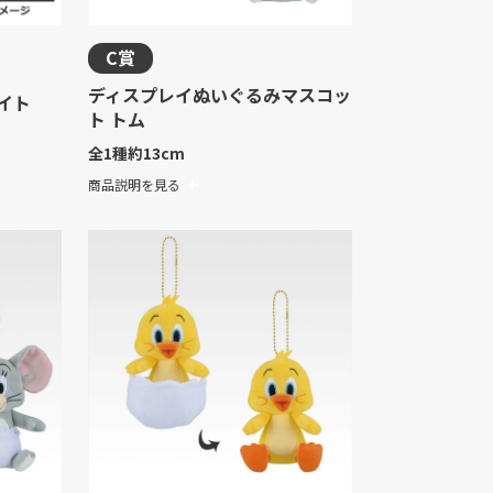
C賞
ディスプレイぬいぐるみマスコッ
イト
ト トム
全1種
約13cm
商品説明を見る