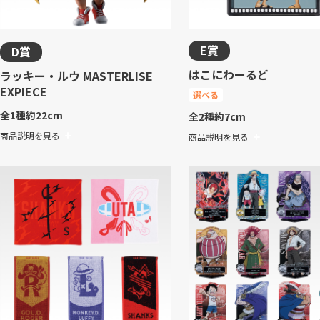
E賞
D賞
はこにわーるど
ラッキー・ルウ MASTERLISE
EXPIECE
選べる
全1種
約22cm
全2種
約7cm
商品説明を見る
商品説明を見る