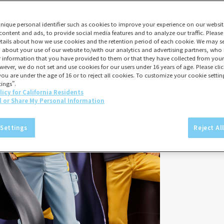
unique personal identifier such as cookies to improve your experience on our websit
content and ads, to provide social media features and to analyze our traffic. Please
tails about how we use cookies and the retention period of each cookie. We may sel
 about your use of our website to/with our analytics and advertising partners, w
er information that you have provided to them or that they have collected from your 
wever, we do not set and use cookies for our users under 16 years of age. Please click
you are under the age of 16 or to reject all cookies. To customize your cookie setting
ings”.
licy for California Residents
l or Share My Personal Information
 Settings
Reject Al