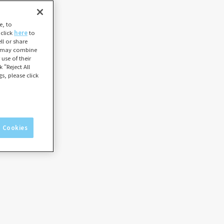
e, to
 click
here
to
l or share
ho may combine
use of their
 “Reject All
s, please click
l Cookies