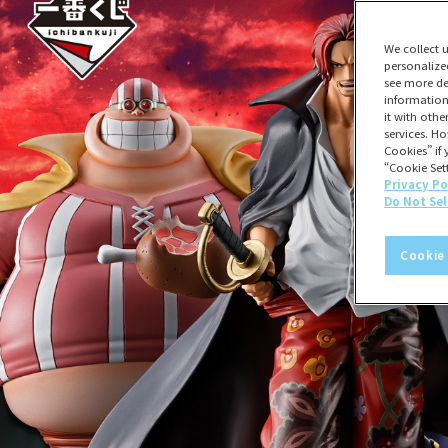
We collect 
personalize
see more de
information
it with oth
services. Ho
Cookies” if 
“Cookie Sett
Privacy Po
Do Not Sel
Cookie