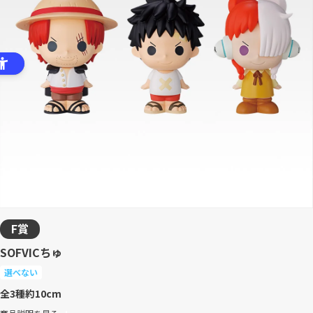
F賞
SOFVICちゅ
選べない
全3種
約10cm