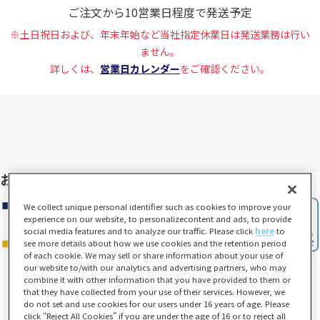
ご注文から10営業日程度で発送予定
※土日祝日および、年末年始など当社指定休業日は発送業務は行い
ません。
詳しくは、
営業日カレンダー
をご確認ください。
お支払い方法
We collect unique personal identifier such as cookies to improve your
experience on our website, to personalizecontent and ads, to provide
social media features and to analyze our traffic. Please click
here
to
see more details about how we use cookies and the retention period
of each cookie. We may sell or share information about your use of
our website to/with our analytics and advertising partners, who may
combine it with other information that you have provided to them or
that they have collected from your use of their services. However, we
do not set and use cookies for our users under 16 years of age. Please
click “Reject All Cookies” if you are under the age of 16 or to reject all