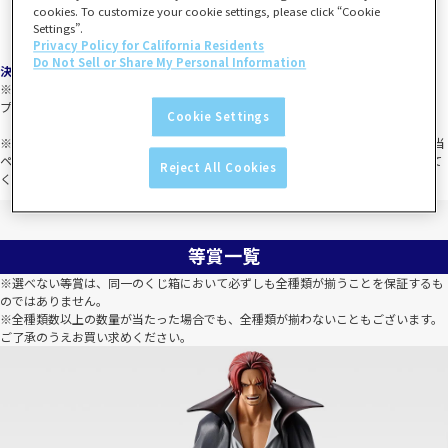
cookies. To customize your cookie settings, please click “Cookie
Settings”.
Privacy Policy for California Residents
Do Not Sell or Share My Personal Information
決済について
※「一番くじONLINE」旧サイトとは利用可能なお支払い方法が異なります。
プレバンPay、メルペイはご利用いただけません。
Cookie Settings
※各種SNSなどからアクセスした場合、PayPay決済がご利用いただけません。該当
ページのURLをコピーしてブラウザ（safari、chromeなど）で再度ページを開いて
Reject All Cookies
ください。
等賞一覧
※選べない等賞は、同一のくじ箱において必ずしも全種類が揃うことを保証するも
のではありません。
※全種類数以上の数量が当たった場合でも、全種類が揃わないこともございます。
ご了承のうえお買い求めください。