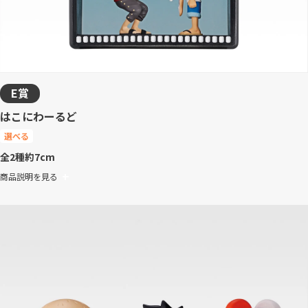
E賞
はこにわーるど
選べる
全2種
約7cm
商品説明を見る