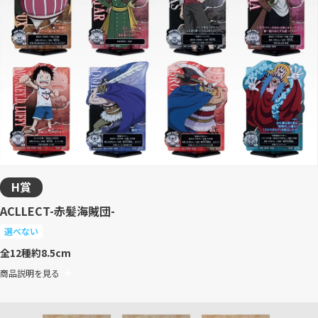
H賞
ACLLECT-赤髪海賊団-
選べない
全12種
約8.5cm
商品説明を見る