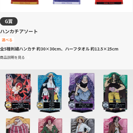
G賞
ハンカチアソート
選べる
全5種
刺繡ハンカチ 約30×30cm、ハーフタオル 約12.5×25cm
商品説明を見る