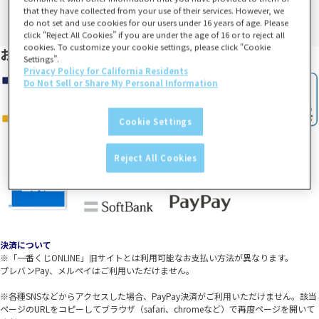
that they have collected from your use of their services. However, we
do not set and use cookies for our users under 16 years of age. Please
click “Reject All Cookies” if you are under the age of 16 or to reject all
cookies. To customize your cookie settings, please click “Cookie
お支払い方法
Settings”.
Privacy Policy for California Residents
Do Not Sell or Share My Personal Information
Cookie Settings
Reject All Cookies
決済について
※「一番くじONLINE」旧サイトとは利用可能なお支払い方法が異なります。
プレバンPay、メルペイはご利用いただけません。
※各種SNSなどからアクセスした場合、PayPay決済がご利用いただけません。該当
ページのURLをコピーしてブラウザ（safari、chromeなど）で再度ページを開いて