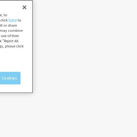
e, to
 click
here
to
l or share
ho may combine
use of their
 “Reject All
s, please click
l Cookies