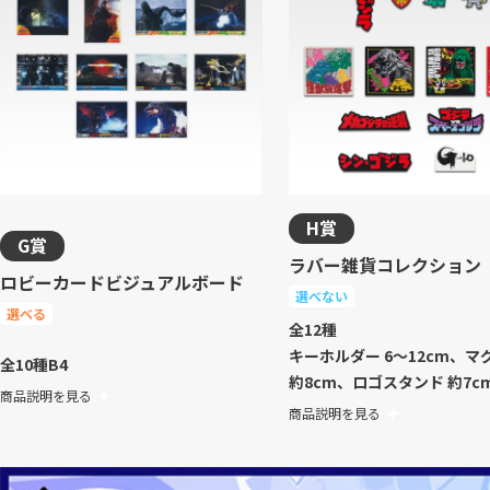
H賞
G賞
ラバー雑貨コレクション
ロビーカードビジュアルボード
選べない
選べる
全12種
キーホルダー 6～12cm、マ
全10種
B4
約8cm、ロゴスタンド 約7c
商品説明を見る
商品説明を見る