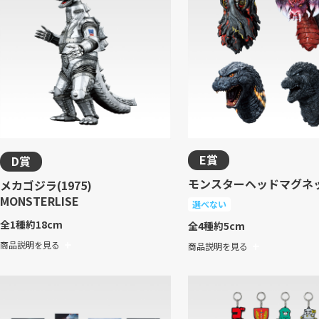
E賞
D賞
モンスターヘッドマグネ
メカゴジラ(1975)
MONSTERLISE
選べない
全1種
約18cm
全4種
約5cm
商品説明を見る
商品説明を見る