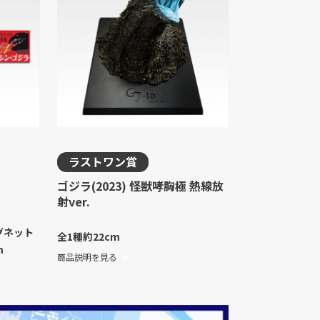
ラストワン賞
ゴジラ(2023) 怪獣哮胸極 熱線放
射ver.
グネット
全1種
約22cm
m
商品説明を見る