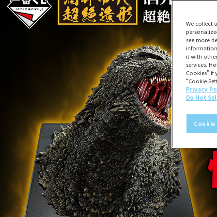
We collect 
personalize
see more de
information
it with oth
services. Ho
Cookies” if 
“Cookie Sett
Privacy Po
Do Not Sel
Cookie