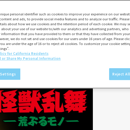
unique personal identifier such as cookies to improve your experience on our websit
content and ads, to provide social media features and to analyze our traffic. Please
tails about how we use cookies and the retention period of each cookie. We may sel
 about your use of our website to/with our analytics and advertising partners, w
er information that you have provided to them or that they have collected from your 
wever, we do not set and use cookies for our users under 16 years of age. Please click
you are under the age of 16 or to reject all cookies. To customize your cookie setting
ings”.
licy for California Residents
l or Share My Personal Information
 Settings
Reject Al