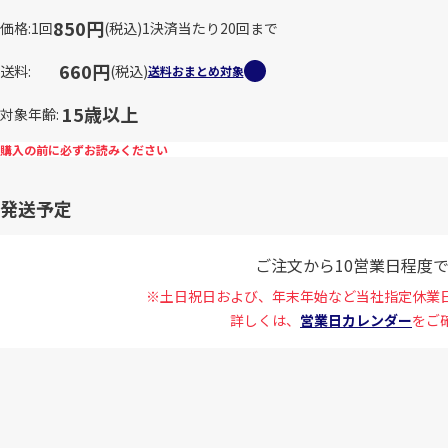
850円
価格
1回
(税込)
1決済当たり20回まで
660円
送料
(税込)
送料おまとめ対象
15歳以上
対象年齢
購入の前に必ずお読みください
発送予定
ご注文から10営業日程度
※土日祝日および、年末年始など当社指定休業
詳しくは、
営業日カレンダー
をご