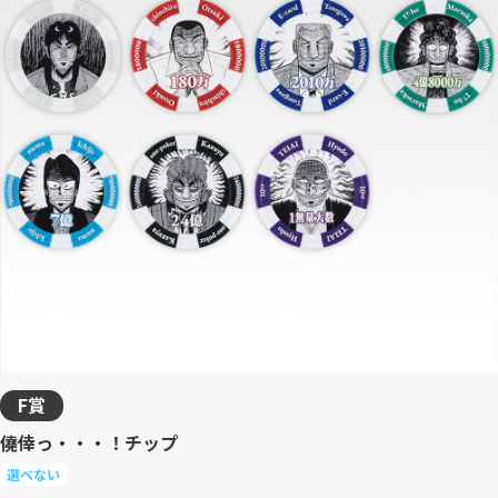
F賞
僥倖っ・・・！チップ
選べない