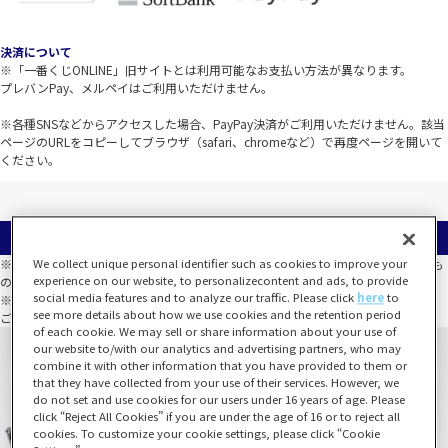
決済について
※「一番くじONLINE」旧サイトとは利用可能なお支払い方法が異なります。
プレバンPay、メルペイはご利用いただけません。
※各種SNSなどからアクセスした場合、PayPay決済がご利用いただけません。該当
ページのURLをコピーしてブラウザ（safari、chromeなど）で再度ページを開いて
ください。
等賞一覧
※選べない等賞は、同一のくじ箱において必ずしも全種類が揃うことを保証するも
We collect unique personal identifier such as cookies to improve your
experience on our website, to personalizecontent and ads, to provide
のではありません。
social media features and to analyze our traffic. Please click
here
to
※全種類数以上の数量が当たった場合でも、全種類が揃わないこともございます。
see more details about how we use cookies and the retention period
ご了承のうえお買い求めください。
of each cookie. We may sell or share information about your use of
our website to/with our analytics and advertising partners, who may
combine it with other information that you have provided to them or
that they have collected from your use of their services. However, we
do not set and use cookies for our users under 16 years of age. Please
click “Reject All Cookies” if you are under the age of 16 or to reject all
cookies. To customize your cookie settings, please click “Cookie