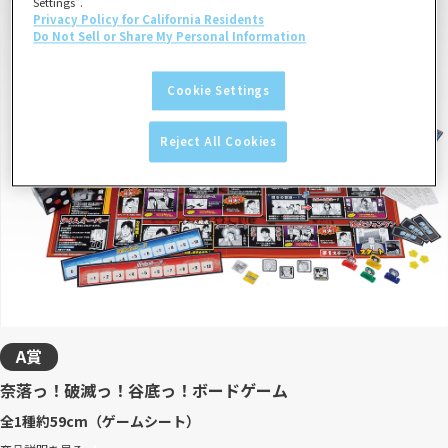
Settings”.
Privacy Policy for California Residents
Do Not Sell or Share My Personal Information
Cookie Settings
Reject All Cookies
A賞
奈落っ！破滅っ！谷底っ！ボードゲーム
全1種
約59cm（ゲームシート）