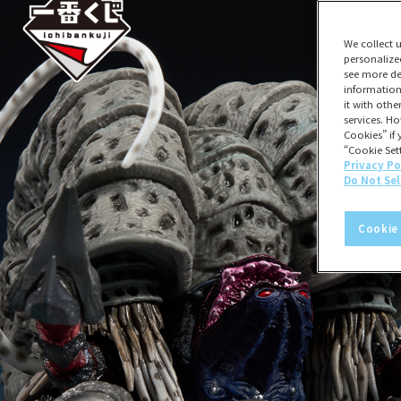
We collect 
personalize
see more de
information
it with oth
services. Ho
Cookies” if 
“Cookie Sett
Privacy Po
Do Not Sel
Cookie