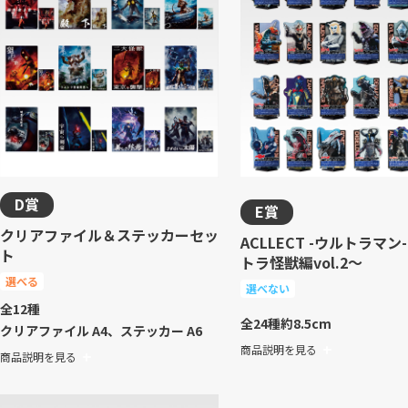
D賞
E賞
クリアファイル＆ステッカーセッ
ACLLECT -ウルトラマン
ト
トラ怪獣編vol.2～
選べる
選べない
全12種
全24種
約8.5cm
クリアファイル A4、ステッカー A6
商品説明を見る
商品説明を見る