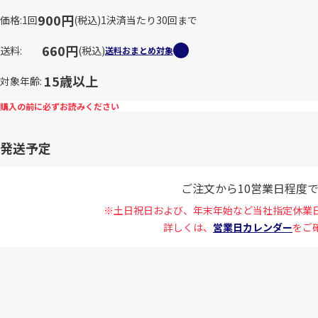
900円
価格
1回
(税込)
1決済当たり30回まで
660円
送料
(税込)
送料おまとめ対象
15歳以上
対象年齢
購入の前に必ずお読みください
発送予定
ご注文から10営業日程度
※土日祝日および、年末年始など当社指定休業
詳しくは、
営業日カレンダー
をご