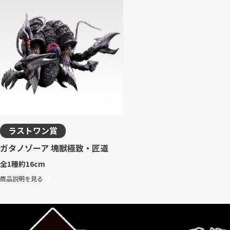
ラストワン賞
ガタノゾーア 塊獣極致・匠道
全1種
約16cm
商品説明を見る