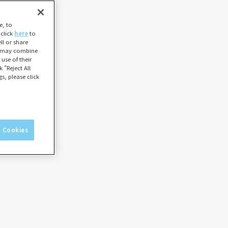
e, to
 click
here
to
l or share
ho may combine
use of their
 “Reject All
s, please click
l Cookies