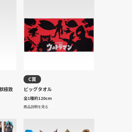
C賞
獣極致
ビッグタオル
全1種
約120cm
商品説明を見る