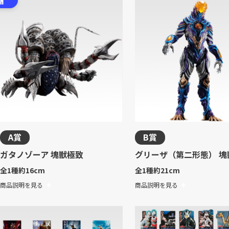
A賞
B賞
ガタノゾーア 塊獣極致
グリーザ（第二形態） 塊
全1種
約16cm
全1種
約21cm
商品説明を見る
商品説明を見る