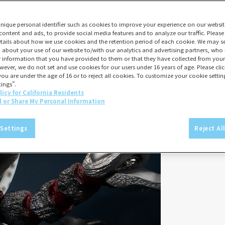
unique personal identifier such as cookies to improve your experience on our websit
content and ads, to provide social media features and to analyze our traffic. Please
tails about how we use cookies and the retention period of each cookie. We may sel
 about your use of our website to/with our analytics and advertising partners, w
er information that you have provided to them or that they have collected from your 
wever, we do not set and use cookies for our users under 16 years of age. Please click
you are under the age of 16 or to reject all cookies. To customize your cookie setting
ings”.
licy for California Residents
l or Share My Personal Information
 Settings
Reject Al