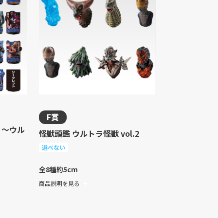
F賞
- ～ウル
怪獣頭鑑 ウルトラ怪獣 vol.2
選べない
全8種
約5cm
商品説明を見る