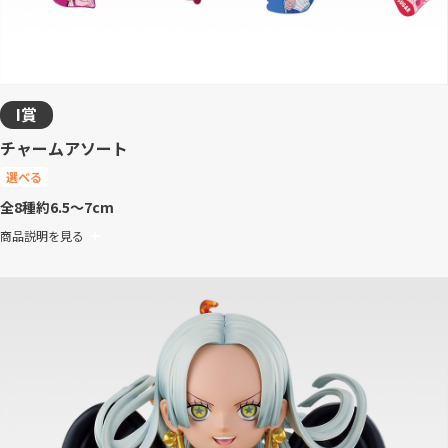
I賞
チャームアソート
選べる
全8種
約6.5～7cm
商品説明を見る