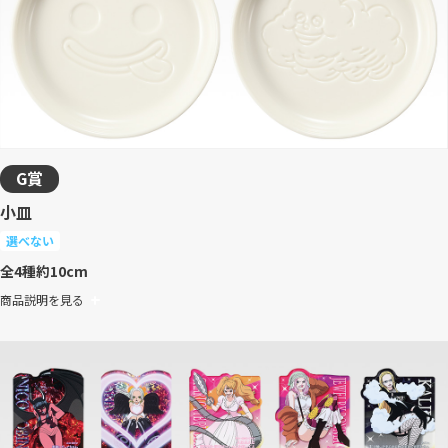
G賞
小皿
選べない
全4種
約10cm
商品説明を見る