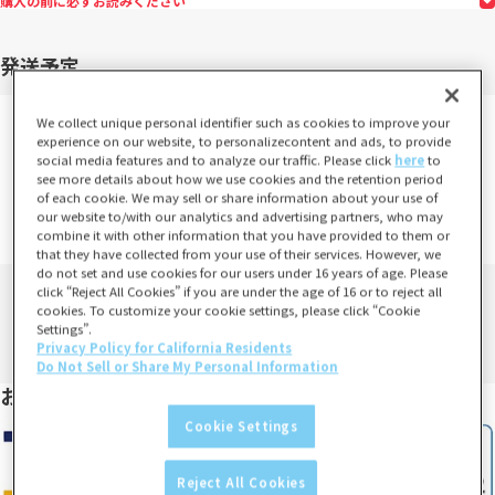
購入の前に必ずお読みください
発送予定
We collect unique personal identifier such as cookies to improve your
ご注文から10営業日程度で発送予定
experience on our website, to personalizecontent and ads, to provide
social media features and to analyze our traffic. Please click
here
to
※土日祝日および、年末年始など当社指定休業日は発送業務は行い
see more details about how we use cookies and the retention period
ません。
of each cookie. We may sell or share information about your use of
our website to/with our analytics and advertising partners, who may
詳しくは、
営業日カレンダー
をご確認ください。
combine it with other information that you have provided to them or
that they have collected from your use of their services. However, we
do not set and use cookies for our users under 16 years of age. Please
click “Reject All Cookies” if you are under the age of 16 or to reject all
cookies. To customize your cookie settings, please click “Cookie
Settings”.
Privacy Policy for California Residents
Do Not Sell or Share My Personal Information
お支払い方法
Cookie Settings
Reject All Cookies