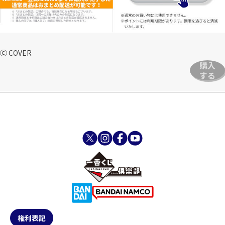
Ⓒ COVER
購入
する
権利表記