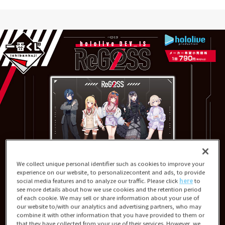
We collect unique personal identifier such as cookies to improve your
experience on our website, to personalizecontent and ads, to provide
social media features and to analyze our traffic. Please click
here
to
see more details about how we use cookies and the retention period
of each cookie. We may sell or share information about your use of
our website to/with our analytics and advertising partners, who may
combine it with other information that you have provided to them or
that they have collected from your use of their services. However, we