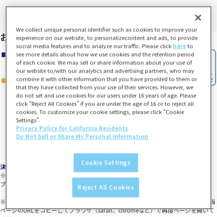
We collect unique personal identifier such as cookies to improve your
お支払い方法
experience on our website, to personalizecontent and ads, to provide
social media features and to analyze our traffic. Please click
here
to
see more details about how we use cookies and the retention period
of each cookie. We may sell or share information about your use of
our website to/with our analytics and advertising partners, who may
combine it with other information that you have provided to them or
that they have collected from your use of their services. However, we
do not set and use cookies for our users under 16 years of age. Please
click “Reject All Cookies” if you are under the age of 16 or to reject all
cookies. To customize your cookie settings, please click “Cookie
Settings”.
Privacy Policy for California Residents
Do Not Sell or Share My Personal Information
Cookie Settings
決済について
※「一番くじONLINE」旧サイトとは利用可能なお支払い方法が異なります。
プレバンPay、メルペイはご利用いただけません。
Reject All Cookies
※各種SNSなどからアクセスした場合、PayPay決済がご利用いただけません。該当
ページのURLをコピーしてブラウザ（safari、chromeなど）で再度ページを開いて