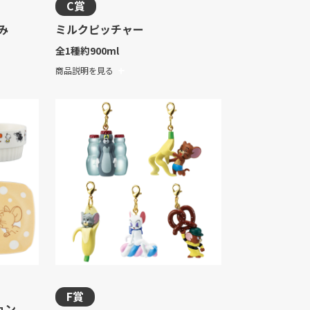
C賞
み
ミルクピッチャー
全1種
約900ml
商品説明を見る
F賞
ョン