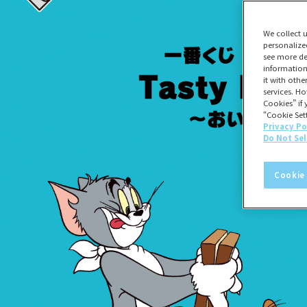
We collect 
personalize
see more de
information
it with oth
services. Ho
Cookies” if 
“Cookie Sett
Privacy Po
Do Not Sel
Cookie