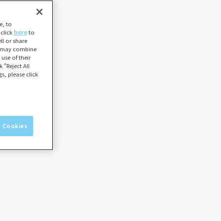
e, to
 click
here
to
l or share
ho may combine
use of their
 “Reject All
s, please click
l Cookies