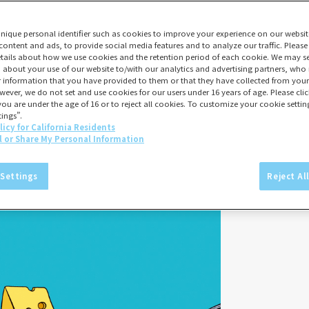
unique personal identifier such as cookies to improve your experience on our websit
content and ads, to provide social media features and to analyze our traffic. Please
tails about how we use cookies and the retention period of each cookie. We may sel
 about your use of our website to/with our analytics and advertising partners, w
er information that you have provided to them or that they have collected from your 
wever, we do not set and use cookies for our users under 16 years of age. Please click
you are under the age of 16 or to reject all cookies. To customize your cookie setting
ings”.
licy for California Residents
l or Share My Personal Information
 Settings
Reject Al