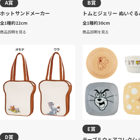
A賞
B賞
ホットサンドメーカー
トムとジェリー ぬいぐる
全1種
約22cm
全1種
約30cm
商品説明を見る
商品説明を見る
E賞
D賞
テーブルウェアコレクシ