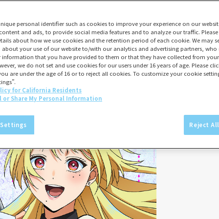
unique personal identifier such as cookies to improve your experience on our websit
content and ads, to provide social media features and to analyze our traffic. Please
tails about how we use cookies and the retention period of each cookie. We may sel
 about your use of our website to/with our analytics and advertising partners, w
er information that you have provided to them or that they have collected from your 
wever, we do not set and use cookies for our users under 16 years of age. Please click
you are under the age of 16 or to reject all cookies. To customize your cookie setting
ings”.
licy for California Residents
l or Share My Personal Information
 Settings
Reject Al