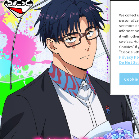
We collect 
personalize
see more de
information
it with oth
services. Ho
Cookies” if 
“Cookie Sett
Privacy Po
Do Not Sel
Cookie