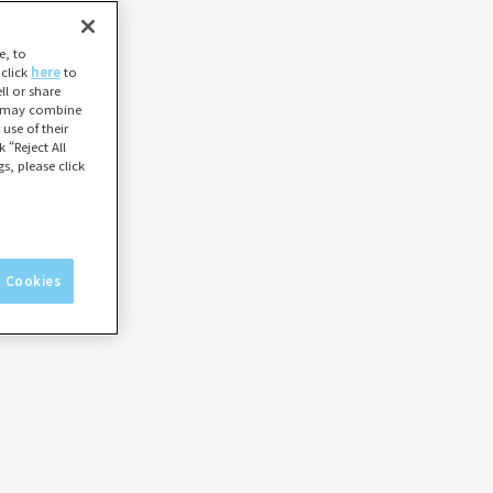
e, to
 click
here
to
l or share
ho may combine
use of their
 “Reject All
s, please click
l Cookies