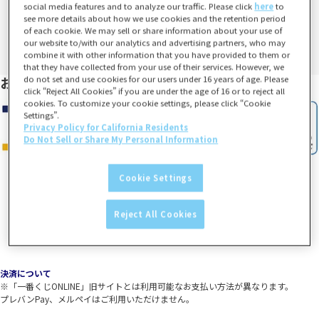
social media features and to analyze our traffic. Please click
here
to
see more details about how we use cookies and the retention period
of each cookie. We may sell or share information about your use of
our website to/with our analytics and advertising partners, who may
combine it with other information that you have provided to them or
that they have collected from your use of their services. However, we
do not set and use cookies for our users under 16 years of age. Please
お支払い方法
click “Reject All Cookies” if you are under the age of 16 or to reject all
cookies. To customize your cookie settings, please click “Cookie
Settings”.
Privacy Policy for California Residents
Do Not Sell or Share My Personal Information
Cookie Settings
Reject All Cookies
決済について
※「一番くじONLINE」旧サイトとは利用可能なお支払い方法が異なります。
プレバンPay、メルペイはご利用いただけません。