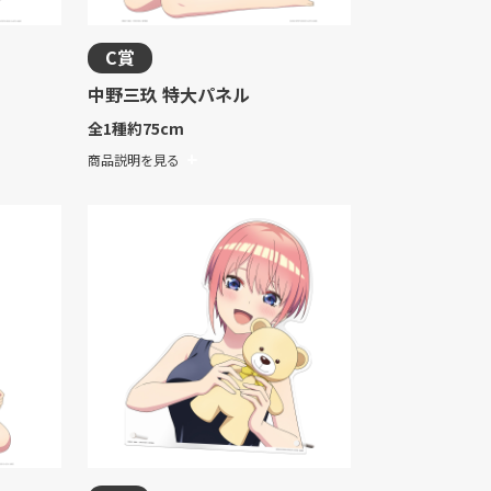
C賞
中野三玖 特大パネル
全1種
約75cm
商品説明を見る