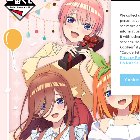
We collect 
personalize
see more de
information
it with oth
services. Ho
Cookies” if 
“Cookie Sett
Privacy Po
Do Not Sel
Cookie