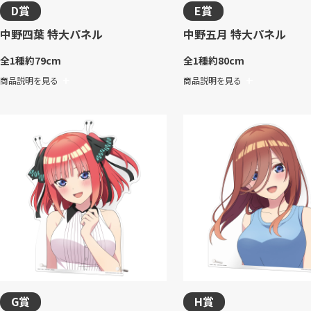
D賞
E賞
中野四葉 特大パネル
中野五月 特大パネル
全1種
約79cm
全1種
約80cm
商品説明を見る
商品説明を見る
G賞
H賞