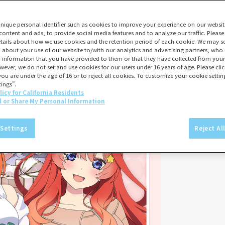
unique personal identifier such as cookies to improve your experience on our websit
content and ads, to provide social media features and to analyze our traffic. Please
tails about how we use cookies and the retention period of each cookie. We may sel
 about your use of our website to/with our analytics and advertising partners, w
er information that you have provided to them or that they have collected from your 
wever, we do not set and use cookies for our users under 16 years of age. Please click
you are under the age of 16 or to reject all cookies. To customize your cookie setting
ings”.
licy for California Residents
l or Share My Personal Information
 Settings
Reject Al