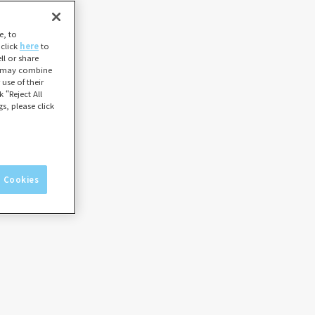
e, to
 click
here
to
l or share
ho may combine
use of their
 “Reject All
s, please click
l Cookies