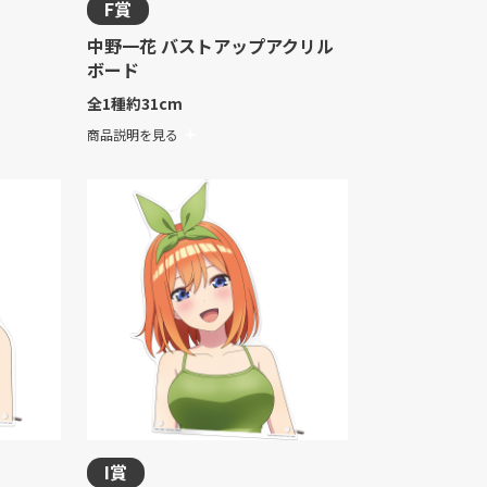
F賞
中野一花 バストアップアクリル
ボード
全1種
約31cm
商品説明を見る
I賞