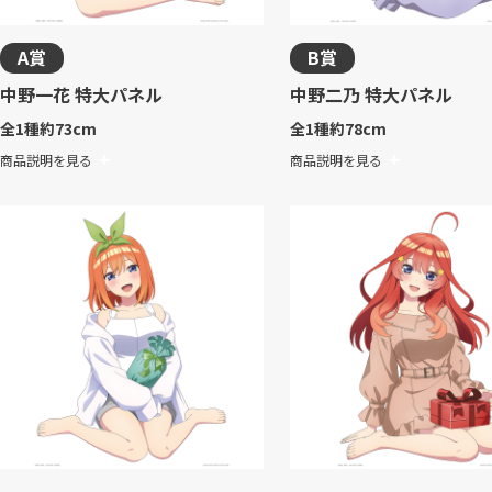
A賞
B賞
中野一花 特大パネル
中野二乃 特大パネル
全1種
約73cm
全1種
約78cm
商品説明を見る
商品説明を見る