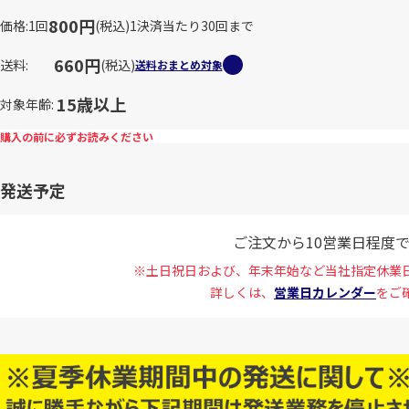
800円
価格
1回
(税込)
1決済当たり30回まで
660円
送料
(税込)
送料おまとめ対象
15歳以上
対象年齢
購入の前に必ずお読みください
発送予定
ご注文から10営業日程度
※土日祝日および、年末年始など当社指定休業
詳しくは、
営業日カレンダー
をご