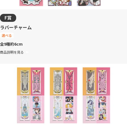
F賞
ラバーチャーム
選べる
全9種
約6cm
商品説明を見る