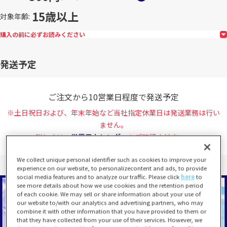
15歳以上
対象年齢
購入の前に必ずお読みください
発送予定
ご注文から10営業日程度で発送予定
※土日祝日および、年末年始など当社指定休業日は発送業務は行い
ません。
詳しくは、
営業日カレンダー
をご確認ください。
We collect unique personal identifier such as cookies to improve your
experience on our website, to personalizecontent and ads, to provide
social media features and to analyze our traffic. Please click
here
to
see more details about how we use cookies and the retention period
of each cookie. We may sell or share information about your use of
our website to/with our analytics and advertising partners, who may
combine it with other information that you have provided to them or
that they have collected from your use of their services. However, we