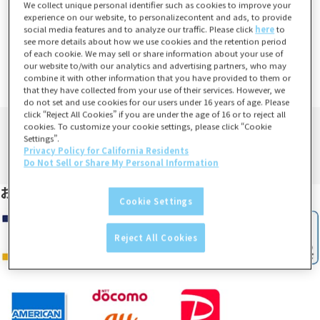
We collect unique personal identifier such as cookies to improve your
experience on our website, to personalizecontent and ads, to provide
ご注文から10営業日程度で発送予定
social media features and to analyze our traffic. Please click
here
to
see more details about how we use cookies and the retention period
※土日祝日および、年末年始など当社指定休業日は発送業務は行い
of each cookie. We may sell or share information about your use of
ません。
our website to/with our analytics and advertising partners, who may
combine it with other information that you have provided to them or
詳しくは、
営業日カレンダー
をご確認ください。
that they have collected from your use of their services. However, we
do not set and use cookies for our users under 16 years of age. Please
click “Reject All Cookies” if you are under the age of 16 or to reject all
cookies. To customize your cookie settings, please click “Cookie
Settings”.
Privacy Policy for California Residents
Do Not Sell or Share My Personal Information
お支払い方法
Cookie Settings
Reject All Cookies