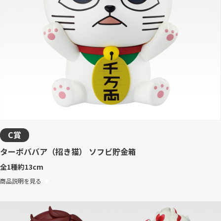
C賞
ターボババア（招き猫） ソフビ貯金箱
全1種
約13cm
商品説明を見る