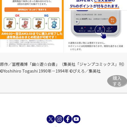
原作／冨樫義博「幽☆遊☆白書」（集英社「ジャンプコミックス」刊）
©Yoshihiro Togashi 1990年－1994年 ©ぴえろ／集英社
購入
する