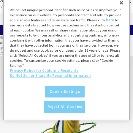
ページのURLをコピーしてブラウザ（safari、chromeなど）で再度ページを開いて
ください。
We collect unique personal identifier such as cookies to improve your
experience on our website, to personalizecontent and ads, to provide
social media features and to analyze our traffic. Please click
here
to
see more details about how we use cookies and the retention period
等賞一覧
of each cookie. We may sell or share information about your use of
our website to/with our analytics and advertising partners, who may
※選べない等賞は、同一のくじ箱において必ずしも全種類が揃うことを保証するも
combine it with other information that you have provided to them or
のではありません。
that they have collected from your use of their services. However, we
※全種類数以上の数量が当たった場合でも、全種類が揃わないこともございます。
do not set and use cookies for our users under 16 years of age. Please
ご了承のうえお買い求めください。
click “Reject All Cookies” if you are under the age of 16 or to reject all
cookies. To customize your cookie settings, please click “Cookie
Settings”.
Privacy Policy for California Residents
Do Not Sell or Share My Personal Information
Cookie Settings
Reject All Cookies