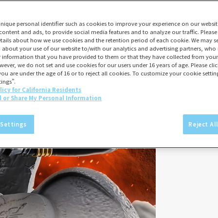
unique personal identifier such as cookies to improve your experience on our websit
content and ads, to provide social media features and to analyze our traffic. Please
tails about how we use cookies and the retention period of each cookie. We may sel
 about your use of our website to/with our analytics and advertising partners, w
er information that you have provided to them or that they have collected from your 
wever, we do not set and use cookies for our users under 16 years of age. Please click
you are under the age of 16 or to reject all cookies. To customize your cookie setting
ings”.
licy for California Residents
l or Share My Personal Information
 Settings
Reject Al