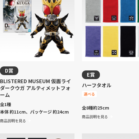
D賞
E賞
BLISTERED MUSEUM 仮面ライ
ハーフタオル
ダークウガ アルティメットフォ
ーム
選べる
全1種
全8種
約25cm
本体 約11cm、パッケージ 約24cm
商品説明を見る
商品説明を見る