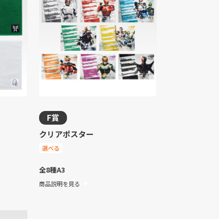
F賞
クリアポスター
選べる
全8種
A3
商品説明を見る