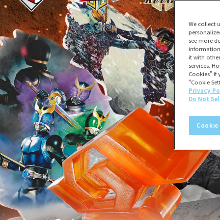
We collect 
personalize
see more de
information
it with oth
services. Ho
Cookies” if 
“Cookie Sett
Privacy Po
Do Not Sel
Cookie