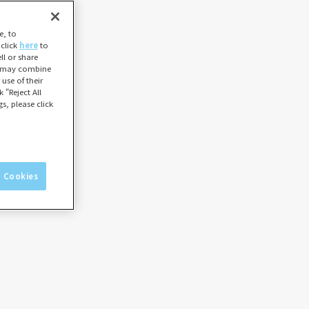
e, to
 click
here
to
l or share
ho may combine
use of their
 “Reject All
s, please click
l Cookies