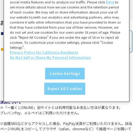
social media features and to analyze our traffic. Please click
here
to
see more details about how we use cookies and the retention period
of each cookie. We may sell or share information about your use of
our website to/with our analytics and advertising partners, who may
お支払い方法
combine it with other information that you have provided to them or
that they have collected from your use of their services. However, we
do not set and use cookies for our users under 16 years of age. Please
click “Reject All Cookies” if you are under the age of 16 or to reject all
cookies. To customize your cookie settings, please click “Cookie
Settings”.
Privacy Policy for California Residents
Do Not Sell or Share My Personal Information
Cookie Settings
Reject All Cookies
決済について
※「一番くじONLINE」旧サイトとは利用可能なお支払い方法が異なります。
プレバンPay、メルペイはご利用いただけません。
※各種SNSなどからアクセスした場合、PayPay決済がご利用いただけません。該当
ページのURLをコピーしてブラウザ（safari、chromeなど）で再度ページを開いて