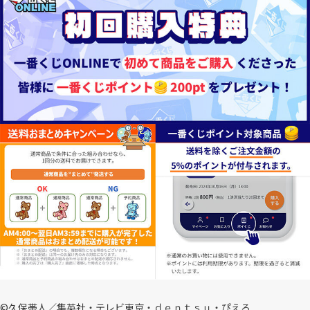
©久保帯人／集英社・テレビ東京・ｄｅｎｔｓｕ・ぴえろ