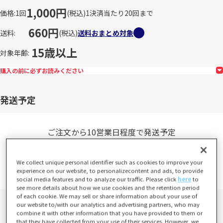
1,000円
価格
1回
(税込)
1決済当たり20回まで
660円
送料
(税込)
送料おまとめ対象
15歳以上
対象年齢
購入の前に必ずお読みください
発送予定
ご注文から10営業日程度で発送予定
※土日祝日および、年末年始など当社指定休業日は発送業務は行い
ません。
We collect unique personal identifier such as cookies to improve your
詳しくは、
営業日カレンダー
をご確認ください。
experience on our website, to personalizecontent and ads, to provide
social media features and to analyze our traffic. Please click
here
to
see more details about how we use cookies and the retention period
of each cookie. We may sell or share information about your use of
our website to/with our analytics and advertising partners, who may
combine it with other information that you have provided to them or
that they have collected from your use of their services. However, we