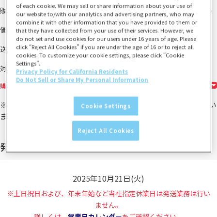
of each cookie. We may sell or share information about your use of
販売期間
2025年05月16日（金）17:00～2025年05月20日（火）19:05
our website to/with our analytics and advertising partners, who may
combine it with other information that you have provided to them or
24,000円
価格
1回
(税込)
1決済当たり2回まで
that they have collected from your use of their services. However, we
do not set and use cookies for our users under 16 years of age. Please
無料
click “Reject All Cookies” if you are under the age of 16 or to reject all
送料
送料おまとめ対象
cookies. To customize your cookie settings, please click “Cookie
Settings”.
15歳以上
対象年齢
Privacy Policy for California Residents
Do Not Sell or Share My Personal Information
購入の前に必ずお読みください
※「ラストワン賞」「ダブルチャンスキャンペーン」はござい
Cookie Settings
ません。
Reject All Cookies
発送予定
2025年10月21日(火)
※土日祝日および、年末年始など当社指定休業日は発送業務は行い
ません。
詳しくは、
営業日カレンダー
をご確認ください。